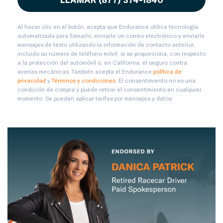
Al hacer clic en el botón, acepta que Endurance utilice tecnología
automatizada para llamarlo, enviarle un correo electrónico y enviarle
mensajes de texto utilizando la información de contacto anterior,
incluido su número de teléfono móvil, si se proporciona, con respecto
a la protección del automóvil o, en California, el seguro contra
averías mecánicas. También acepta el Endurance
política de
privacidad
y
Términos y condiciones
. El consentimiento no es una
condición de compra y puede retirar el consentimiento en cualquier
momento. Se pueden aplicar tarifas por mensajes y datos.