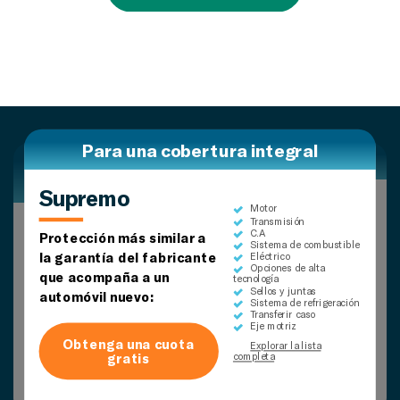
Para una cobertura integral
Para cobertura de vehículos más
Para una cobertura amplia
antiguos
Supremo
Superior
Motor
Transmisión
seguro más
Motor
C.A
Protección más similar a
Transmisión
Proteja las piezas
Sistema de combustible
C.A
la garantía del fabricante
Eléctrico
comunes que se
Sistema de combustible
Proteja los componentes
Opciones de alta
Eléctrico
Motor
que acompaña a un
estropean con el tiempo:
tecnología
más vitales de su
Opciones de alta
Transmisión
Sellos y juntas
tecnología
C.A
automóvil nuevo:
vehículo:
Sistema de refrigeración
Explorar la lista
Explorar la lista
Transferir caso
Obtenga una cuota
completa
completa
Eje motriz
gratis
Obtenga una cuota
Obtenga una cuota
Explorar la lista
gratis
gratis
completa