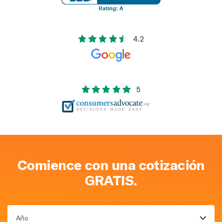
4.2
5
Comience con una cotización
GRATIS.
Año