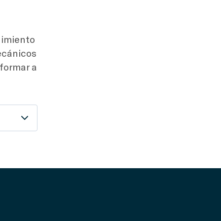
nimiento
ecánicos
nformar a