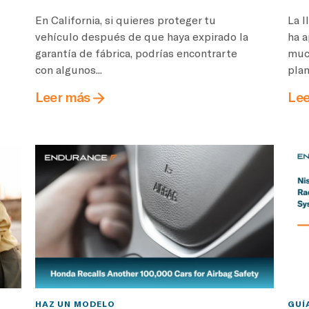
En California, si quieres proteger tu
La l
vehículo después de que haya expirado la
ha 
garantía de fábrica, podrías encontrarte
muc
con algunos...
plan
Leer más
Lee
HAZ UN MODELO
GUÍ