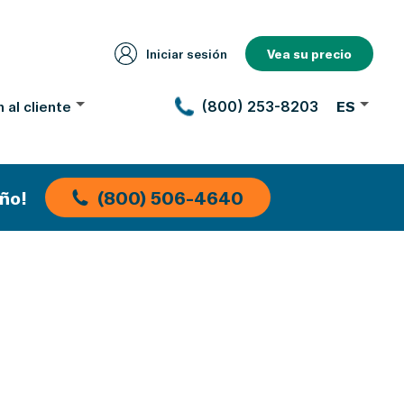
Iniciar sesión
Vea su precio
 al cliente
(800) 253-8203
ES
ño!
(800) 506-4640