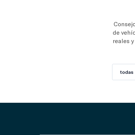
Consejo
de vehí
reales y
todas 