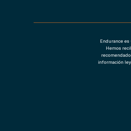
Endurance es u
Hemos recib
recomendados
información le