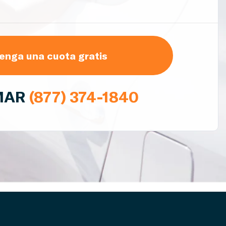
enga una cuota gratis
MAR
(877) 374-1840