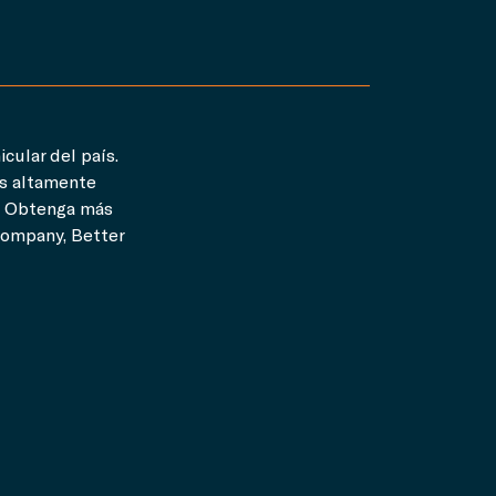
cular del país.
os altamente
. Obtenga más
Company, Better