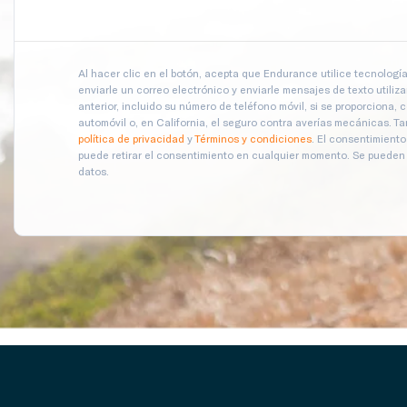
Al hacer clic en el botón, acepta que Endurance utilice tecnologí
enviarle un correo electrónico y enviarle mensajes de texto utili
anterior, incluido su número de teléfono móvil, si se proporciona, 
automóvil o, en California, el seguro contra averías mecánicas. 
política de privacidad
y
Términos y condiciones
. El consentimient
puede retirar el consentimiento en cualquier momento. Se pueden a
datos.