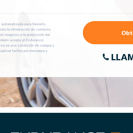
a automatizada para llamarlo,
zando la información de contacto
Obt
con respecto a la protección del
También acepta el Endurance
o no es una condición de compra y
plicar tarifas por mensajes y
LLA