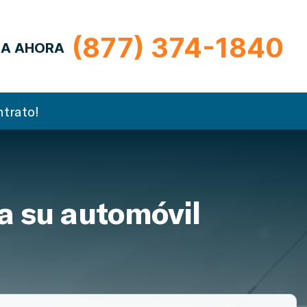
(877) 374-1840
A AHORA
trato!
a su automóvil