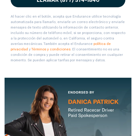
Al hacer clic en el botón, acepta que Endurance utilice tecnología
automatizada para llamarlo, enviarle un correo electrónico y enviarle
mensajes de texto utilizando la información de contacto anterior,
incluido su número de teléfono móvil, si se proporciona, con respecto
a la protección del automóvil o, en California, el seguro contra
averías mecánicas. También acepta el Endurance
política de
privacidad
y
Términos y condiciones
. El consentimiento no es una
condición de compra y puede retirar el consentimiento en cualquier
momento. Se pueden aplicar tarifas por mensajes y datos.