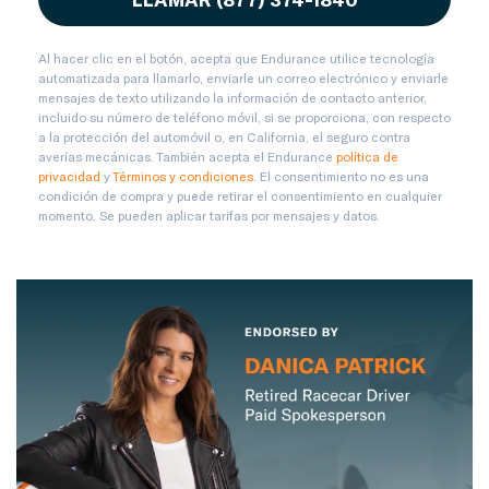
Al hacer clic en el botón, acepta que Endurance utilice tecnología
automatizada para llamarlo, enviarle un correo electrónico y enviarle
mensajes de texto utilizando la información de contacto anterior,
incluido su número de teléfono móvil, si se proporciona, con respecto
a la protección del automóvil o, en California, el seguro contra
averías mecánicas. También acepta el Endurance
política de
privacidad
y
Términos y condiciones
. El consentimiento no es una
condición de compra y puede retirar el consentimiento en cualquier
momento. Se pueden aplicar tarifas por mensajes y datos.