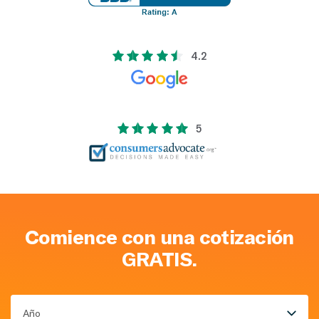
4.2
5
Comience con una cotización
GRATIS.
Año