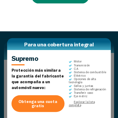
Para una cobertura integral
Para cobertura de vehículos más
Para una cobertura amplia
antiguos
Supremo
Superior
Motor
Transmisión
seguro más
Motor
C.A
Protección más similar a
Transmisión
Proteja las piezas
Sistema de combustible
C.A
la garantía del fabricante
Eléctrico
comunes que se
Sistema de combustible
Proteja los componentes
Opciones de alta
Eléctrico
Motor
que acompaña a un
estropean con el tiempo:
tecnología
más vitales de su
Opciones de alta
Transmisión
Sellos y juntas
tecnología
C.A
automóvil nuevo:
vehículo:
Sistema de refrigeración
Explorar la lista
Explorar la lista
Transferir caso
Obtenga una cuota
completa
completa
Eje motriz
gratis
Obtenga una cuota
Obtenga una cuota
Explorar la lista
gratis
gratis
completa