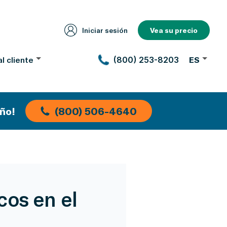
Iniciar sesión
Vea su precio
l cliente
(800) 253-8203
ES
ño!
(800) 506-4640
cos en el