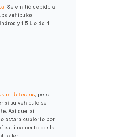
s.
Se emitió debido a
Los vehículos
ndros y 1.5 L o de 4
usan defectos
, pero
 si su vehículo se
e. Así que, si
o estará cubierto por
í está cubierto por la
 taller.