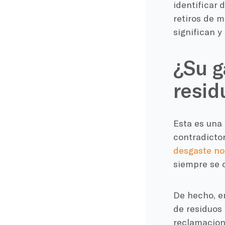
identificar 
retiros de 
significan 
¿Su g
resid
Esta es una
contradictor
desgaste no
siempre se 
De hecho, en
de residuos 
reclamacion