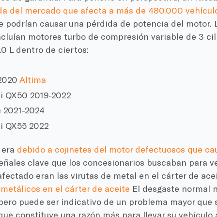
da del mercado que afecta a más de 480.000 vehículo
e podrían causar una pérdida de potencia del motor. 
cluían motores turbo de compresión variable de 3 cili
.0 L dentro de ciertos:
-2020
Altima
iti QX50 2019-2022
 2021-2024
iti QX55 2022
 era
debido a cojinetes del motor defectuosos que ca
eñales clave que los concesionarios buscaban para ver
afectado eran las virutas de metal en el cárter de aceit
metálicos en el cárter de aceite
El desgaste normal n
 pero puede ser indicativo de un problema mayor que s
 que constituye una razón más para llevar su vehículo al