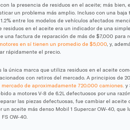
con la presencia de residuos en el aceite; más bien, e
sticar un problema más amplio. Incluso con una baja 
 1.2% entre los modelos de vehículos afectados menci
 residuos en el aceite era un indicador de una simpl
de una factura de reparación de más de $7,000 para r
motores en sí tienen un promedio de $5,000
, y, adem
ar rápidamente el precio.
 la única marca que utiliza residuos en el aceite co
acionados con retiros del mercado. A principios de 2
l mercado de aproximadamente 720.000 camiones.
y 
ido a motores V-8 de 6.2L defectuosos por una razón 
parar las piezas defectuosas, fue cambiar el aceite 
or un aceite más denso Mobil 1 Supercar OW-40, que l
l FS OW-40.