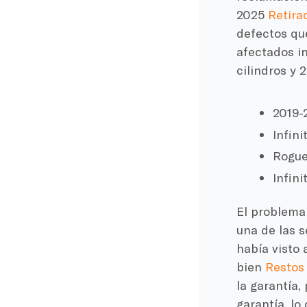
2025
Retira
defectos qu
afectados in
cilindros y 2
2019
Infin
Rogue
Infin
El problema
una de las s
había visto 
bien
Restos 
la garantía,
garantía, lo