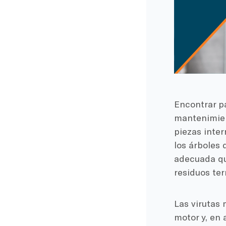
Encontrar pa
mantenimien
piezas inter
los árboles 
adecuada qu
residuos ter
Las virutas 
motor y, en 