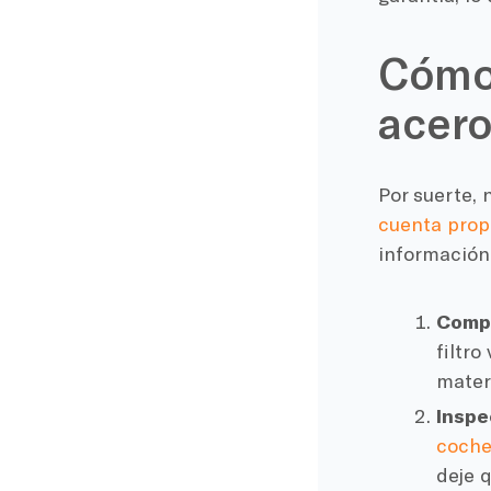
Cómo 
acero
Por suerte, 
cuenta prop
información 
Compr
filtro
materi
Inspe
coch
deje q