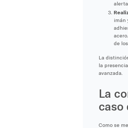
alerta
Reali
imán 
adhie
acero
de los
La distinció
la presencia
avanzada.
La co
caso 
Como se men