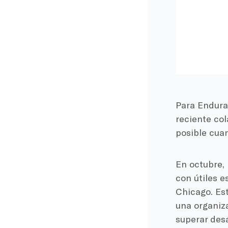
Para Enduran
reciente co
posible cua
En octubre,
con útiles e
Chicago. Es
una organiz
superar des