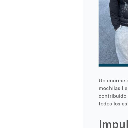
Un enorme a
mochilas ll
contribuido 
todos los e
Impul