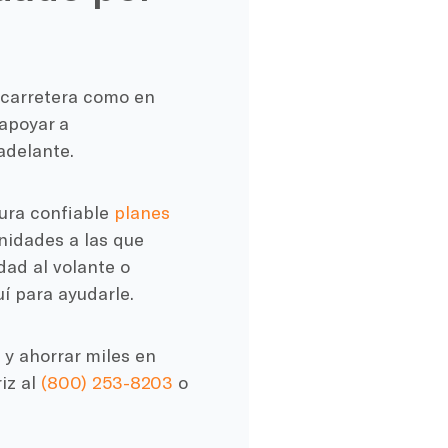
 carretera como en
 apoyar a
adelante.
ura confiable
planes
nidades a las que
dad al volante o
í para ayudarle.
y ahorrar miles en
iz al
(800) 253-8203
o