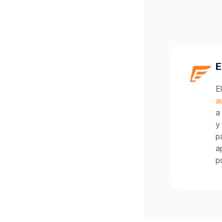
E
E
a
a
y
p
a
p