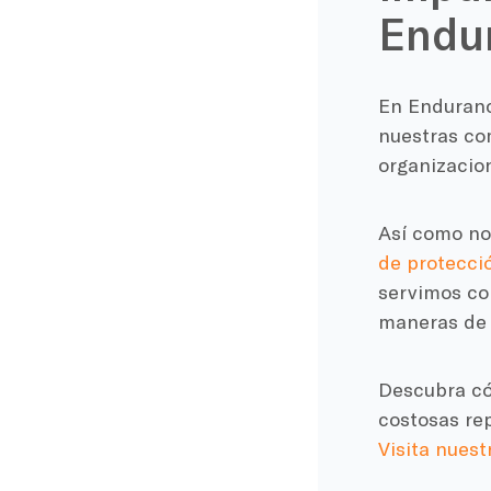
Endu
En Enduranc
nuestras c
organizacion
Así como no
de protecci
servimos con
maneras de m
Descubra có
costosas re
Visita nuest