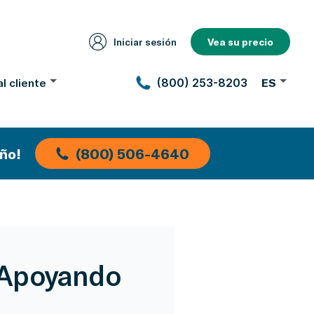
Iniciar sesión
Vea su precio
l cliente
(800) 253-8203
ES
ño!
(800) 506-4640
 Apoyando