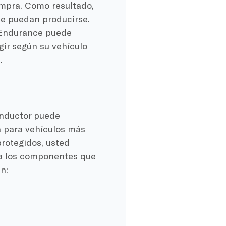
ompra. Como resultado,
ue puedan producirse.
 Endurance puede
gir según su vehículo
.
onductor puede
a para vehículos más
rotegidos, usted
ra los componentes que
n: