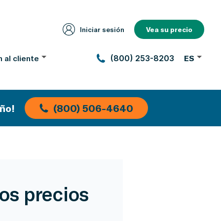
Iniciar sesión
Vea su precio
 al cliente
(800) 253-8203
ES
ño!
(800) 506-4640
os precios