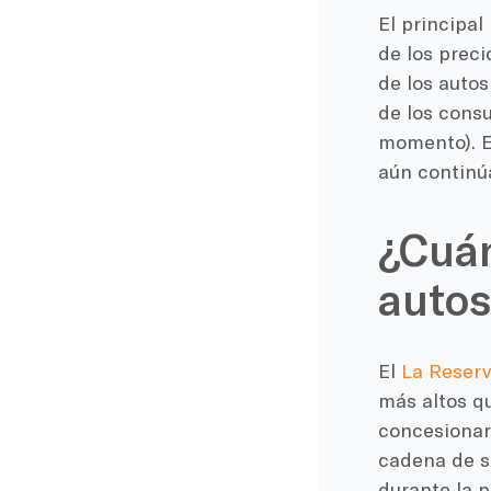
El principal
de los preci
de los auto
de los cons
momento). E
aún continú
¿Cuán
autos
El
La Reserv
más altos q
concesionari
cadena de su
durante la 