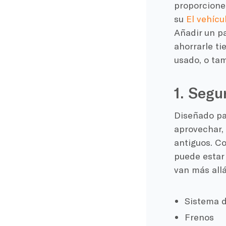
proporcione
su
El vehíc
Añadir un p
ahorrarle ti
usado, o tam
1. Segu
Diseñado pa
aprovechar,
antiguos. C
puede estar
van más allá
Sistema d
Frenos