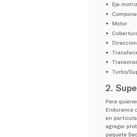
Eje motri
Componen
Motor
Cobertura
Direccion
Transferi
Transmis
Turbo/Su
2. Supe
Para quiene
Endurance o
en particula
agregar prot
paquete Secu