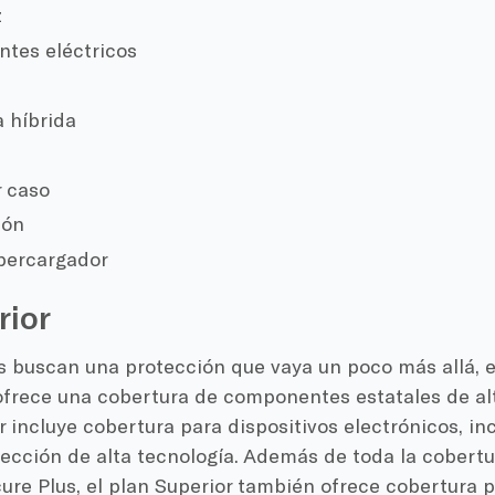
z
tes eléctricos
 híbrida
r caso
ión
percargador
rior
s buscan una protección que vaya un poco más allá, e
frece una cobertura de componentes estatales de alt
r incluye cobertura para dispositivos electrónicos, in
ección de alta tecnología. Además de toda la cobertu
re Plus, el plan Superior también ofrece cobertura p