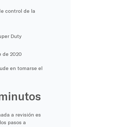
e control de la
uper Duty
e de 2020
dude en tomarse el
 minutos
mada a revisión es
los pasos a