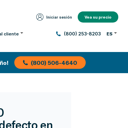
Iniciar sesión
Vea su precio
l cliente
(800) 253-8203
ES
ño!
(800) 506-4640
0
defecto en