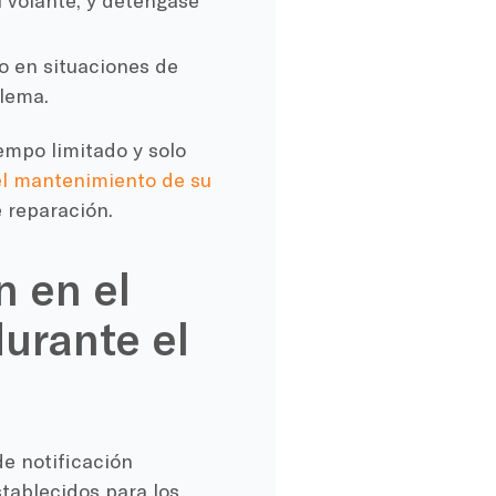
 volante, y deténgase
 o en situaciones de
blema.
empo limitado y solo
el mantenimiento de su
 reparación.
n en el
urante el
e notificación
stablecidos para los