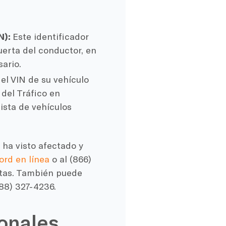
N):
Este identificador
uerta del conductor, en
ario.
el VIN de su vehículo
 del Tráfico en
lista de vehículos
 ha visto afectado y
rd en línea
o al (866)
stas. También puede
888) 327-4236.
onales