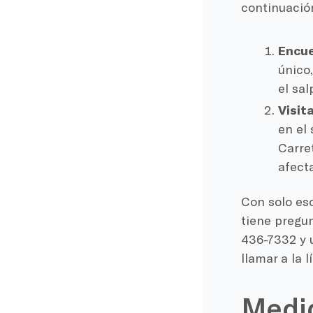
continuació
Encue
único
el sa
Visit
en el
Carret
afect
Con solo eso
tiene pregu
436-7332 y u
llamar a la 
Medid