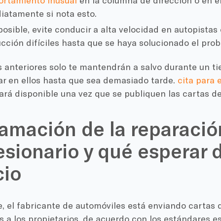
rtamiento inusual
en la columna de dirección o en el
iatamente si nota esto.
posible, evite conducir a alta velocidad en autopistas
cción difíciles hasta que se haya solucionado el pro
 anteriores solo te mantendrán a salvo durante un ti
ar en ellos hasta que sea demasiado tarde.
cita para 
ará disponible una vez que se publiquen las cartas de
amación de la reparació
sionario y qué esperar d
cio
 el fabricante de automóviles está enviando cartas d
s a los propietarios, de acuerdo con los estándares e