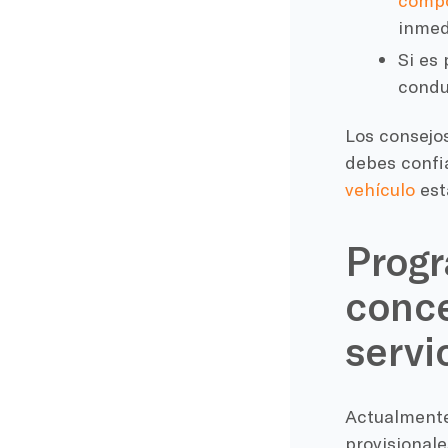
compo
inmed
Si es 
condu
Los consejos
debes confi
vehículo
est
Progr
conce
servi
Actualmente,
provisionale