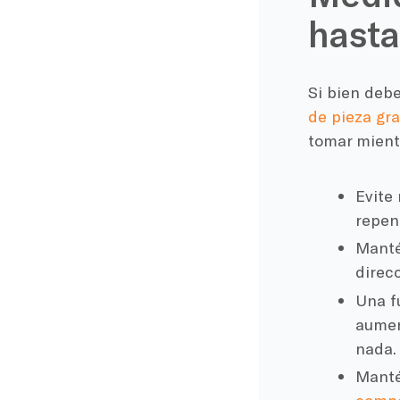
hasta
Si bien debe
de pieza gra
tomar mient
Evite
repen
Manté
direcc
Una f
aumen
nada.
Manté