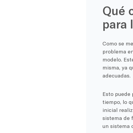
Qué c
para 
Como se men
problema en
modelo. Este
misma, ya q
adecuadas.
Esto puede p
tiempo, lo q
inicial real
sistema de f
un sistema d