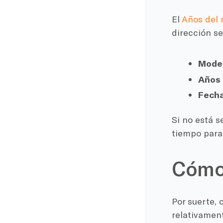
El
Años del
dirección se
Model
Años 
Fecha
Si no está s
tiempo para
Cómo 
Por suerte, 
relativament