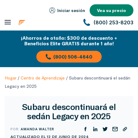
Iniciar sesión
Vea su precio
(800) 253-8203
¡Ahorros de otoño: $300 de descuento +
Beneficios Elite GRATIS durante 1 año!
(800) 506-4640
Hogar
/
Centro de Aprendizaje
/
Subaru descontinuará el sedán
Legacy en 2025
Subaru descontinuará el
sedán Legacy en 2025
POR:
AMANDA WALTER
ACTUALIZADO EL 12 DE JUNIO DE 2024