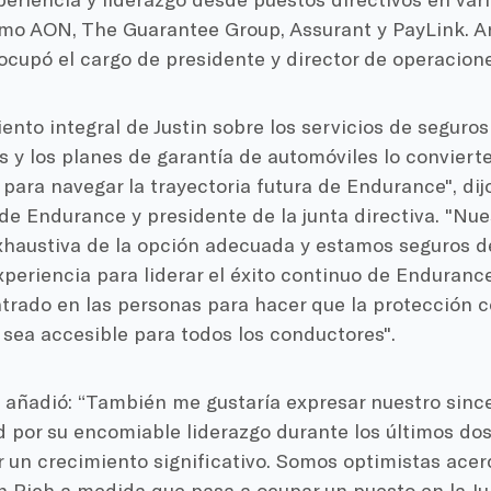
omo AON, The Guarantee Group, Assurant y PayLink. An
ocupó el cargo de presidente y director de operacion
ento integral de Justin sobre los servicios de seguros
 y los planes de garantía de automóviles lo conviert
para navegar la trayectoria futura de Endurance", di
e Endurance y presidente de la junta directiva. "Nues
haustiva de la opción adecuada y estamos seguros de
experiencia para liderar el éxito continuo de Enduranc
trado en las personas para hacer que la protección c
sea accesible para todos los conductores".
añadió: “También me gustaría expresar nuestro sinc
 por su encomiable liderazgo durante los últimos dos
 un crecimiento significativo. Somos optimistas acer
n Rich a medida que pasa a ocupar un puesto en la Ju