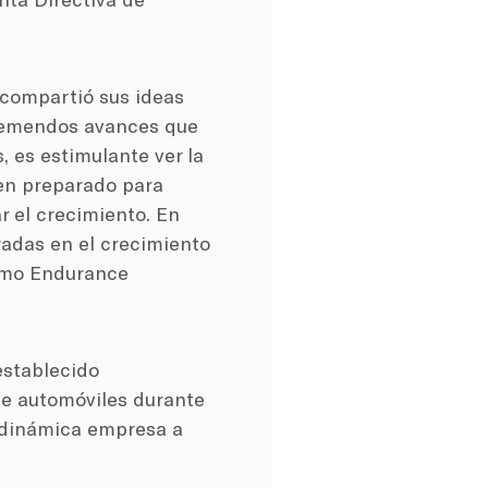
 compartió sus ideas
tremendos avances que
 es estimulante ver la
ien preparado para
r el crecimiento. En
adas en el crecimiento
como Endurance
establecido
de automóviles durante
a dinámica empresa a