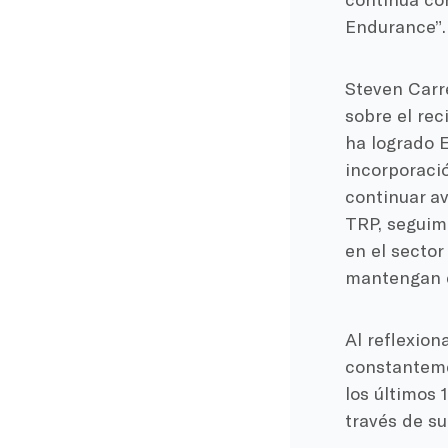
Endurance”.
Steven Carre
sobre el re
ha logrado E
incorporaci
continuar av
TRP, seguim
en el secto
mantengan e
Al reflexion
constanteme
los últimos 
través de su