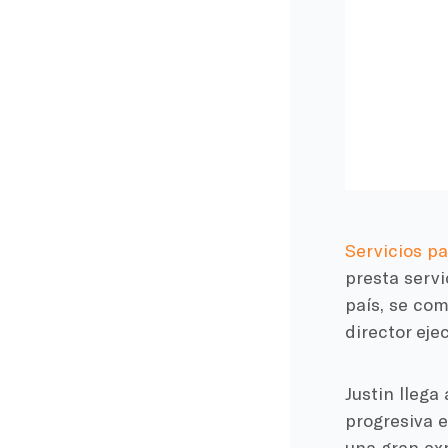
Servicios p
presta servi
país, se co
director ejec
Justin lleg
progresiva e
una gran exp