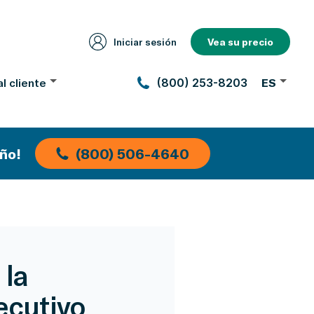
Iniciar sesión
Vea su precio
l cliente
(800) 253-8203
ES
ño!
(800) 506-4640
 la
ecutivo