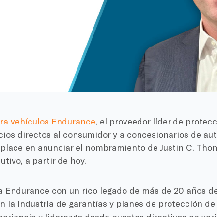
ara vehículos Endurance
, el proveedor líder de protec
cios directos al consumidor y a concesionarios de au
mplace en anunciar el nombramiento de Justin C. Th
utivo, a partir de hoy.
a a Endurance con un rico legado de más de 20 años d
n la industria de garantías y planes de protección de
eriencia y liderazgo desde puestos directivos en vari