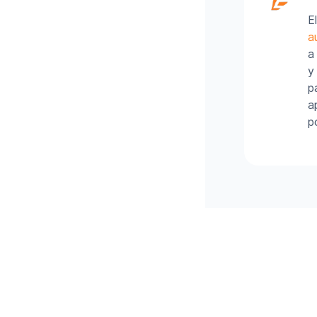
E
a
a
y
p
a
p