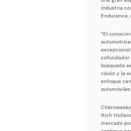
industria c
Endurance, 
"El conocimi
automotrices
excepcional 
cofundador d
búsqueda ex
visión y la 
enfoque cen
automóviles 
Chernawsky 
Rich Holland
marcado por
continua co