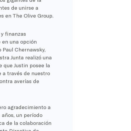
tes de unirse a
es en The Olive Group.
 y finanzas
e en una opción
jo Paul Chernawsky,
tra Junta realizó una
 que Justin posee la
e a través de nuestro
ontra averías de
ero agradecimiento a
 años, un período
ca de la colaboración
nta Directiva de