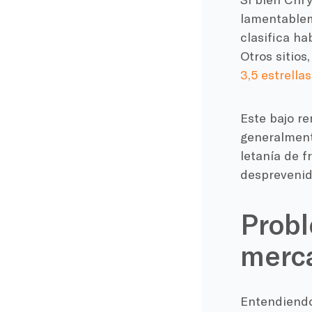
lamentableme
clasifica h
Otros sitios
3,5 estrellas
Este bajo r
generalment
letanía de f
desprevenid
Probl
merca
Entendiend