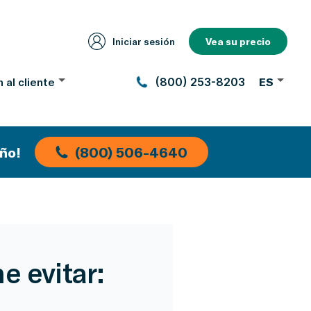
Iniciar sesión
Vea su precio
 al cliente
(800) 253-8203
ES
ño!
(800) 506-4640
e evitar: