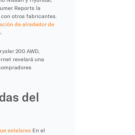
sumer Reports la
con otros fabricantes.
cación de alrededor de
.
hrysler 200 AWD,
rnet revelará una
a compradores
das del
ue estelares
En el