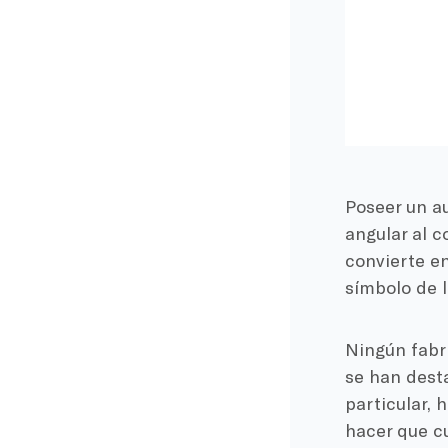
Poseer un au
angular al c
convierte e
símbolo de l
Ningún fabri
se han desta
particular, 
hacer que c