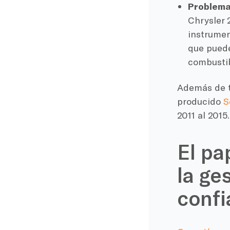
Problema
Chrysler 
instrumen
que puede
combustib
Además de t
producido
S
2011 al 2015.
El pa
la ge
confi