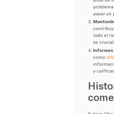
problema 
pasar un 
Mantenimi
contribuy
todo el t
es crucia
Informes
como
Inf
informaci
y calific
Histo
comen
Si bien Chr