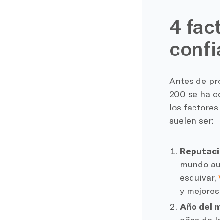
4 fac
confi
Antes de pro
200 se ha c
los factores
suelen ser:
Reputaci
mundo aut
esquivar,
y mejores
Año del 
años de l