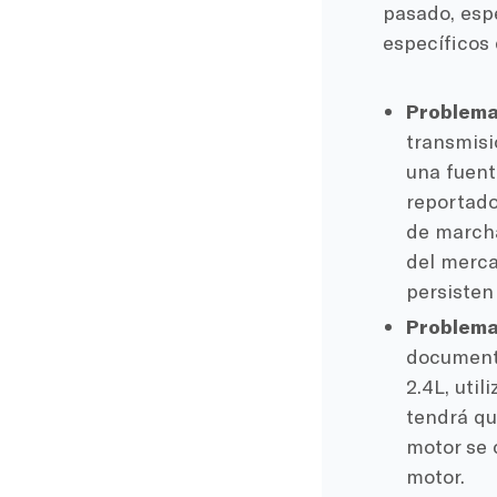
pasado, espe
específicos
Problema
transmisi
una fuent
reportado
de marcha,
del merca
persisten
Problema
documenta
2.4L, uti
tendrá qu
motor se 
motor.