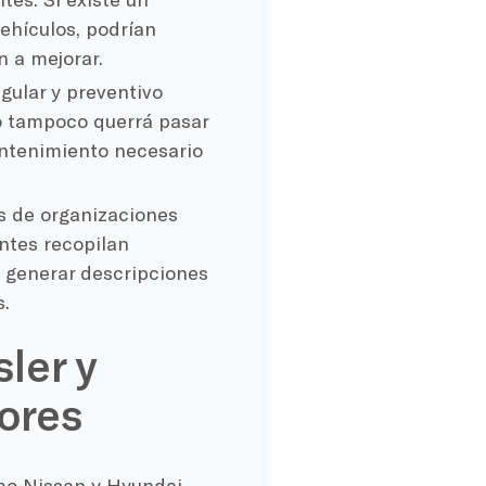
ehículos, podrían
n a mejorar.
gular y preventivo
o tampoco querrá pasar
antenimiento necesario
s de organizaciones
ntes recopilan
 generar descripciones
s.
ler y
ores
mo Nissan y Hyundai,