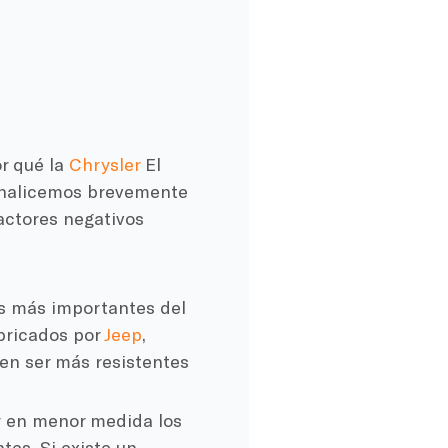
or qué la
Chrysler
El
 Analicemos brevemente
factores negativos
as más importantes del
bricados por
Jeep
,
en ser más resistentes
y en menor medida los
tes. Si existe un