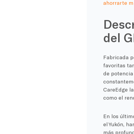
ahorrarte mi
Descr
del 
Fabricada p
favoritas ta
de potencia 
constanteme
CareEdge la 
como el rend
En los últim
el Yukón, h
más profundo