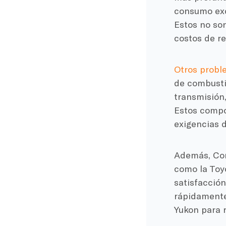
consumo exce
Estos no so
costos de re
Otros prob
de combusti
transmisión,
Estos compo
exigencias 
Además, Co
como la Toyo
satisfacción
rápidamente
Yukon para r