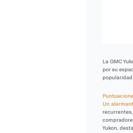
La GMC Yuko
por su espac
popularidad 
Puntuacion
Un alarmant
recurrentes,
compradores
Yukon, dest