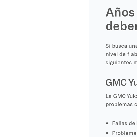
Años
deben
Si busca un
nivel de fia
siguientes 
GMC Yu
La GMC Yuko
problemas c
Fallas de
Problemas