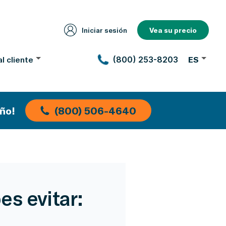
Iniciar sesión
Vea su precio
l cliente
(800) 253-8203
ES
ño!
(800) 506-4640
s evitar: