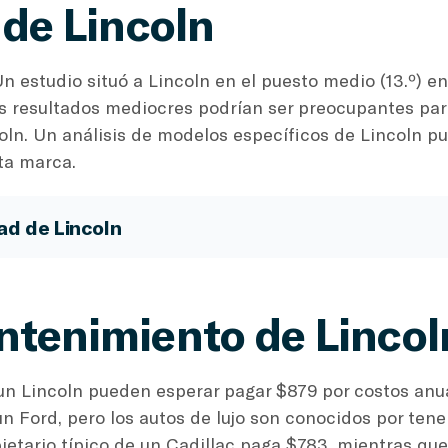
 de Lincoln
n estudio situó a Lincoln en el puesto medio (13.º) e
os resultados mediocres podrían ser preocupantes par
ln. Un análisis de modelos específicos de Lincoln pu
sta marca.
ad de Lincoln
ntenimiento de Lincol
 un Lincoln pueden esperar pagar $879 por costos anu
n Ford, pero los autos de lujo son conocidos por tener
pietario típico de un Cadillac paga $783, mientras q