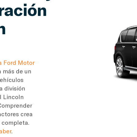
ración
n
 Ford Motor
n más de un
vehículos
a división
l Lincoln
. Comprender
actores crea
s completa.
aber
.