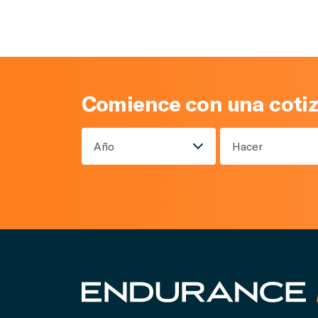
Comience con una coti
Año
Hacer