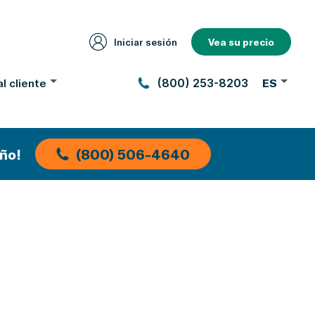
Iniciar sesión
Vea su precio
l cliente
(800) 253-8203
ES
ño!
(800) 506-4640