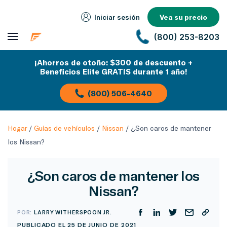
Iniciar sesión
Vea su precio
(800) 253-8203
¡Ahorros de otoño: $300 de descuento +
Beneficios Elite GRATIS durante 1 año!
(800) 506-4640
Hogar
/
Guías de vehículos
/
Nissan
/
¿Son caros de mantener
los Nissan?
¿Son caros de mantener los
Nissan?
POR:
LARRY WITHERSPOON JR.
PUBLICADO EL 25 DE JUNIO DE 2021