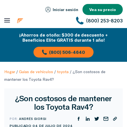
Iniciar sesión
Vea su precio
(800) 253-8203
¡Ahorros de otoño: $300 de descuento +
Beneficios Elite GRATIS durante 1 año!
(800) 506-4640
Hogar
/
Guías de vehículos
/
toyota
/
¿Son costosos de
mantener los Toyota Rav4?
¿Son costosos de mantener
los Toyota Rav4?
POR:
ANDRÉS GIORGI
PUBLICADO 04 DE JULIO DE 2024