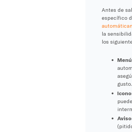
Antes de sal
específico d
automática
la sensibili
los siguient
Menú 
autom
asegú
gusto
Icono
puede
inter
Aviso
(pitid