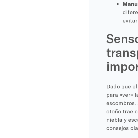
Manua
difer
evitar
Senso
trans
impo
Dado que el
para «ver» l
escombros. S
otoño trae 
niebla y es
consejos cl