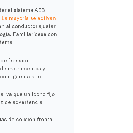
der el sistema AEB
.
La mayoría se activan
n al conductor ajustar
logía. Familiarícese con
stema:
a de frenado
 de instrumentos y
 configurada a tu
a, ya que un icono fijo
uz de advertencia
as de colisión frontal