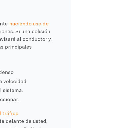
ante
haciendo uso de
iones. Si una colisión
visará al conductor y,
as principales
 denso
ta velocidad
l sistema.
ccionar.
 tráfico
te delante de usted,