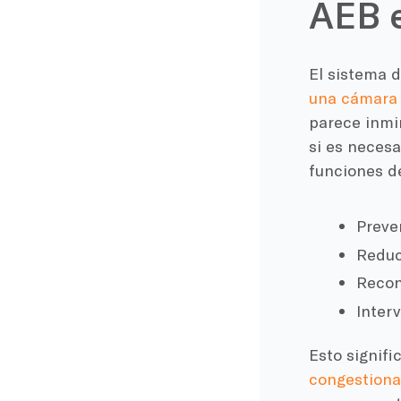
AEB e
El sistema 
una cámara 
parece inmin
si es necesa
funciones d
Preve
Reduc
Recono
Inter
Esto signifi
congestiona