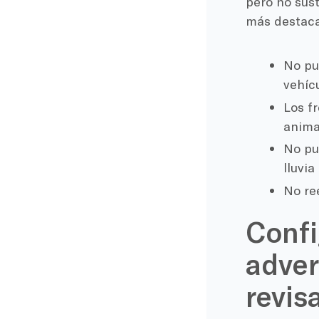
pero no sust
más destaca
No pu
vehíc
Los f
anima
No pu
lluvia
No re
Confi
adver
revis