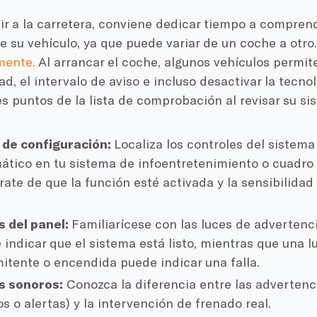
ir a la carretera, conviene dedicar tiempo a compren
e su vehículo, ya que puede variar de un coche a otro
mente.
Al arrancar el coche, algunos vehículos permite
dad, el intervalo de aviso e incluso desactivar la tecno
es puntos de la lista de comprobación al revisar su si
de configuración:
Localiza los controles del sistem
ático en tu sistema de infoentretenimiento o cuadro
rate de que la función esté activada y la sensibilidad
.
s del panel:
Familiarícese con las luces de advertenci
 indicar que el sistema está listo, mientras que una l
mitente o encendida puede indicar una falla.
s sonoros:
Conozca la diferencia entre las advertenci
os o alertas) y la intervención de frenado real.