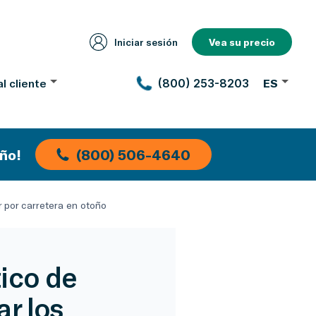
Iniciar sesión
Vea su precio
l cliente
(800) 253-8203
ES
ño!
(800) 506-4640
 por carretera en otoño
ico de
r los