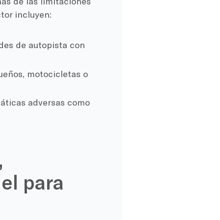
as de las limitaciones
tor incluyen:
ades de autopista con
ueños, motocicletas o
máticas adversas como
,
el para