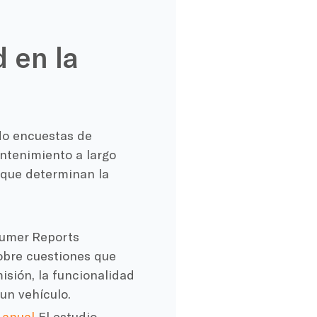
 en la
do encuestas de
ntenimiento a largo
e que determinan la
umer Reports
obre cuestiones que
isión, la funcionalidad
un vehículo.
 anual
El estudio