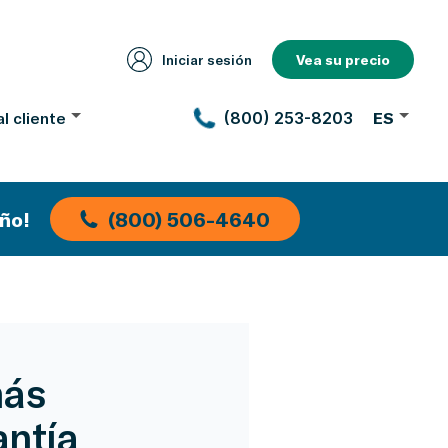
Iniciar sesión
Vea su precio
l cliente
(800) 253-8203
ES
ño!
(800) 506-4640
más
antía