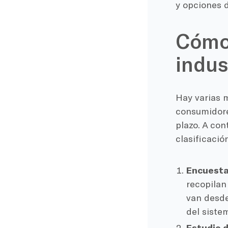
y opciones d
Cómo 
indus
Hay varias
consumidore
plazo. A con
clasificació
Encuesta
recopilan
van desde
del siste
Estudio d