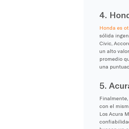
4. Hon
Honda es ot
sólida inge
Civic, Accor
un alto val
promedio qu
una puntuac
5. Acur
Finalmente, 
con el mismo
Los Acura M
confiabilida