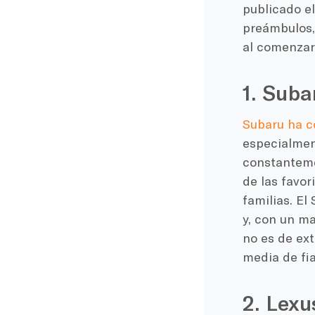
publicado el
preámbulos,
al comenzar
1. Suba
Subaru ha c
especialmen
constantemen
de las favor
familias. El
y, con un ma
no es de ex
media de fia
2. Lexu