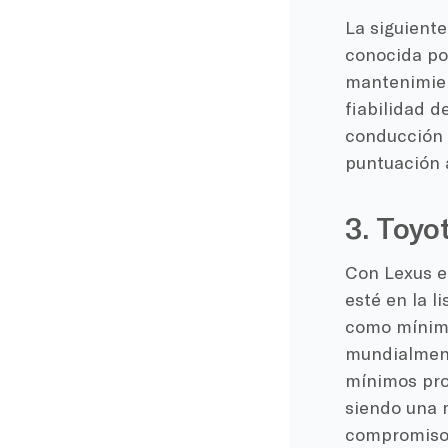
La siguiente
conocida por
mantenimie
fiabilidad d
conducción 
puntuación 
3. Toyo
Con Lexus e
esté en la l
como mínimo
mundialment
mínimos pro
siendo una m
compromiso 