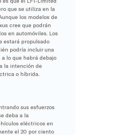
o es que el LF1-Limited
ro que se utiliza en la
unque los modelos de
xus cree que podrán
os en automóviles. Los
e estará propulsado
ién podría incluir una
e a lo que habrá debajo
a la intención de
trica o híbrida.
ntrando sus esfuerzos
se deba a la
hículos eléctricos en
nte el 20 por ciento