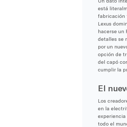
Un dato int
está literal
fabricación
Lexus domin
hacerse un 
detalles se
por un nuevo
opción de tr
del capó com
cumplir la p
El nue
Los creador
en la electr
experiencia
todo el mun