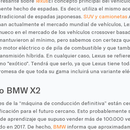
eresante sobre
lexus
El concepto principal del vehícul
mente hecho de espadas. Es decir, utiliza el mismo ace
 tradicional de espadas japonesas.
SUV y camionetas
A
an actualmente el mercado mundial de vehículos, Le
hueco en el mercado de los vehículos crossover basad
 mantuvieron al mínimo, pero sabemos con certeza qu
 motor eléctrico o de pila de combustible y que tamb
ansmisión híbrida. En cualquier caso, Lexus se refier
o "exótico". Tendrá que serlo, ya que Lexus tiene tod
romesa de que toda su gama incluirá una variante eléc
vo BMW X2
es de la “máquina de conducción definitiva” están ce
ificación para el futuro cercano. Esto probablemente 
 de aprendizaje que supuso vender más de 100.000 ve
do en 2017. De hecho,
BMW
informa que aproximadame