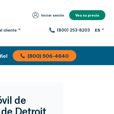
Iniciar sesión
Vea su precio
l cliente
(800) 253-8203
ES
ño!
(800) 506-4640
vil de
de Detroit