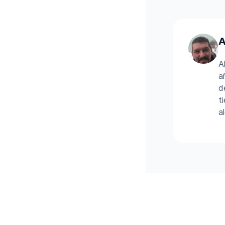
A
A
a
d
t
a