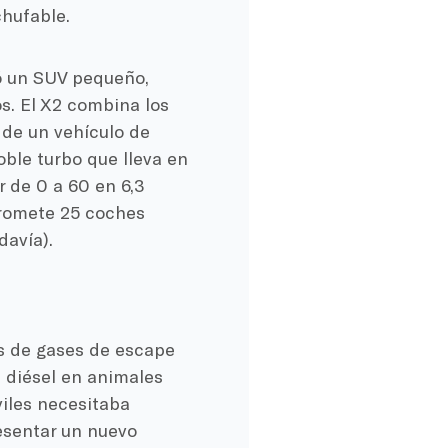
chufable.
ó un SUV pequeño,
. El X2 combina los
 de un vehículo de
doble turbo que lleva en
r de 0 a 60 en 6,3
romete 25 coches
davía).
s de gases de escape
s diésel en animales
viles necesitaba
resentar un nuevo