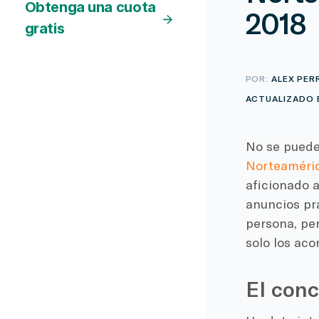
Obtenga una cuota
2018
gratis
POR:
ALEX PER
ACTUALIZADO E
No se puede 
Norteaméri
aficionado a
anuncios pr
persona, pe
solo los ac
El conc