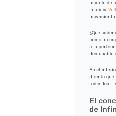
modelo de un
la crisis.
Vol
movimiento 
¿Qué sabemo
como un cap
a la perfec
destacable e
En el interi
directa que 
todos los ti
El conc
de Infin