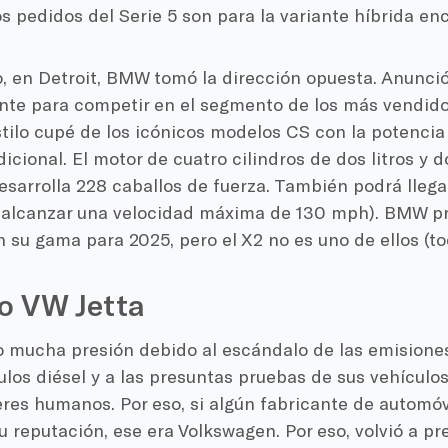
s pedidos del Serie 5 son para la variante híbrida en
, en Detroit, BMW tomó la dirección opuesta. Anunci
te para competir en el segmento de los más vendidos
tilo cupé de los icónicos modelos CS con la potencia
dicional. El motor de cuatro cilindros de dos litros y 
desarrolla 228 caballos de fuerza. También podrá llega
 alcanzar una velocidad máxima de 130 mph). BMW p
n su gama para 2025, pero el X2 no es uno de ellos (to
o VW Jetta
o mucha presión debido al escándalo de las emisione
ulos diésel y a las presuntas pruebas de sus vehículo
eres humanos. Por eso, si algún fabricante de automó
su reputación, ese era Volkswagen. Por eso, volvió a p