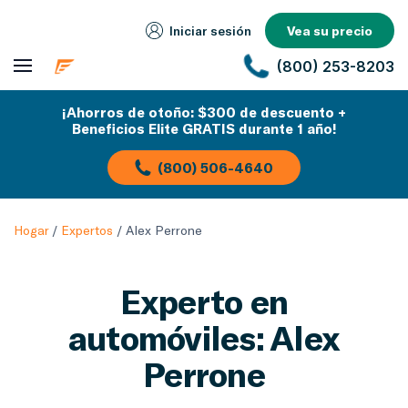
Iniciar sesión
Vea su precio
(800) 253-8203
¡Ahorros de otoño: $300 de descuento +
Beneficios Elite GRATIS durante 1 año!
(800) 506-4640
Hogar
/
Expertos
/
Alex Perrone
Experto en
automóviles: Alex
Perrone