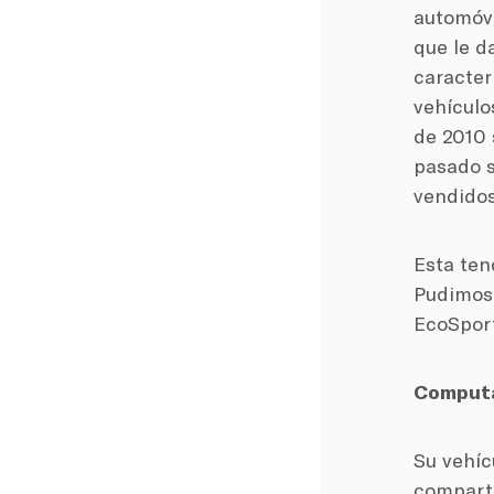
automóvi
que le d
caracter
vehículo
de 2010 
pasado s
vendidos
Esta ten
Pudimos 
EcoSport
Computa
Su vehíc
comparti