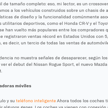
l de tamaño completo: eso, mi lector, es un crossove
amos a los vehículos construidos sobre un chasis de 
ísticas de diseño y la funcionalidad comúnmente aso
s utilitarios deportivos, como el Honda CR-V y el Toyo
se han vuelto más populares entre los compradores q
e registraron ventas récord en Estados Unidos con 5,
, es decir, un tercio de todas las ventas de automóvil
dencia no muestra señales de desaparecer, según los 
ver el debut del Nissan Rogue Sport, el nuevo Mazda 
.
doras móviles
ulo y su
teléfono inteligente
Ahora todos los coches t
r algunos genes. Los coches ya vienen con conexión a 