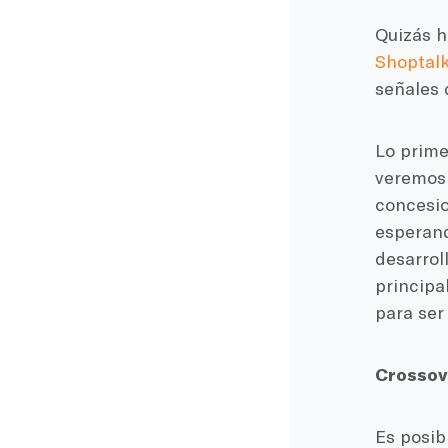
Quizás h
Shoptal
señales 
Lo prime
veremos 
concesio
esperand
desarrol
principa
para ser 
Crossov
Es posib