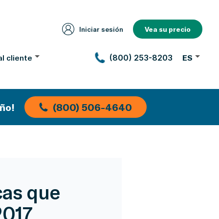
Iniciar sesión
Vea su precio
l cliente
(800) 253-8203
ES
ño!
(800) 506-4640
cas que
2017