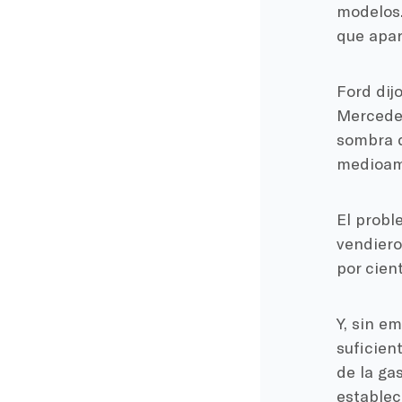
modelos
que apar
Ford dij
Mercedes
sombra d
medioamb
El probl
vendiero
por cien
Y, sin e
suficien
de la ga
establec