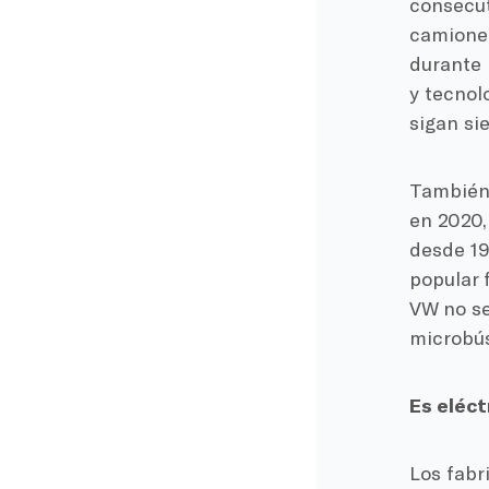
consecut
camionet
durante 
y tecnol
sigan si
También 
en 2020,
desde 19
popular 
VW no se
microbús
Es eléct
Los fabr