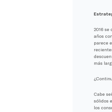
Estrate
2016 se 
años con
parece e
reciente
descuent
más larg
¿Continu
Cabe señ
sólidos 
los cons