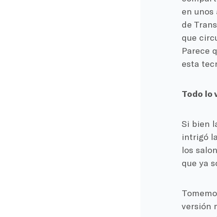
en unos 
de Trans
que circ
Parece q
esta tec
Todo lo 
Si bien 
intrigó 
los salo
que ya s
Tomemos 
versión 