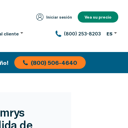
Iniciar sesión
Vea su precio
l cliente
(800) 253-8203
ES
ño!
(800) 506-4640
amrys
dida de