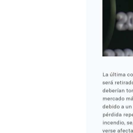
La última c
será retirad
deberían to
mercado más
debido a un
pérdida repe
incendio, s
verse afect