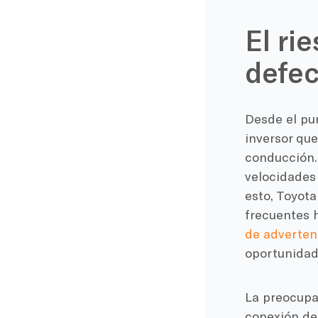
El ri
defe
Desde el pun
inversor que
conducción.
velocidades 
esto, Toyota
frecuentes 
de adverten
oportunidad 
La preocupa
conexión def