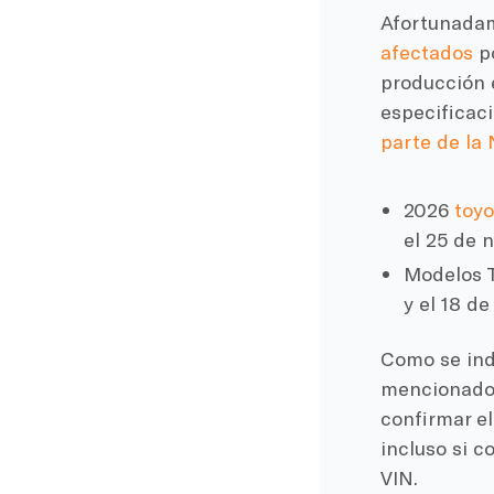
Afortunadam
afectados
po
producción e
especificac
parte de l
2026
toyo
el 25 de 
Modelos T
y el 18 d
Como se indi
mencionados
confirmar el
incluso si 
VIN.