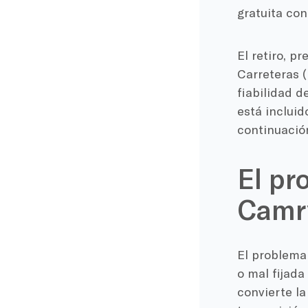
gratuita con 
El retiro, p
Carreteras 
fiabilidad d
está incluid
continuación
El pr
Camry
El problema 
o mal fijada
convierte la