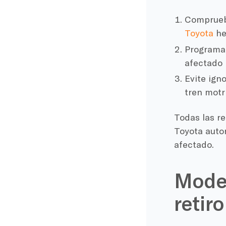
Compruebe
Toyota
he
Programa
afectado
Evite ign
tren motr
Todas las re
Toyota autor
afectado.
Model
retiro