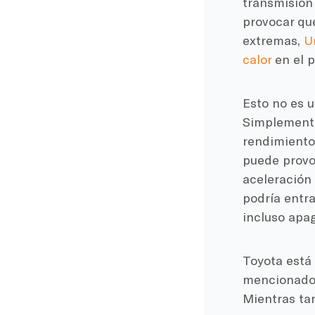
transmisión 
provocar que
extremas,
U
calor
en el p
Esto no es 
Simplemente
rendimiento 
puede provoc
aceleración 
podría entra
incluso apag
Toyota está
mencionado 
Mientras ta