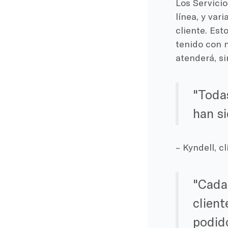
Los Servici
línea, y var
cliente. Est
tenido con n
atenderá, si
Todas
han s
– Kyndell, c
Cada 
clien
podido