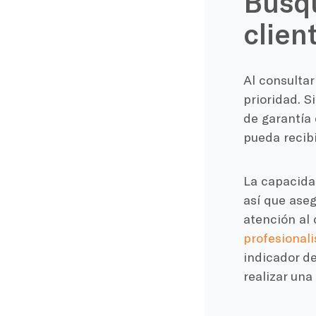
Busqu
clien
Al consultar
prioridad. S
de garantía 
pueda recib
La capacidad
así que ase
atención al
profesionali
indicador d
realizar una