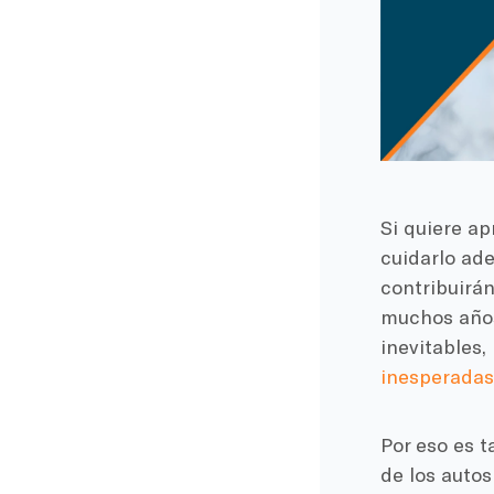
Si quiere a
cuidarlo ad
contribuirá
muchos años
inevitables
inesperadas
Por eso es t
de los autos