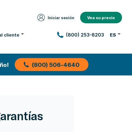
Iniciar sesión
Vea su precio
l cliente
(800) 253-8203
ES
ño!
(800) 506-4640
arantías