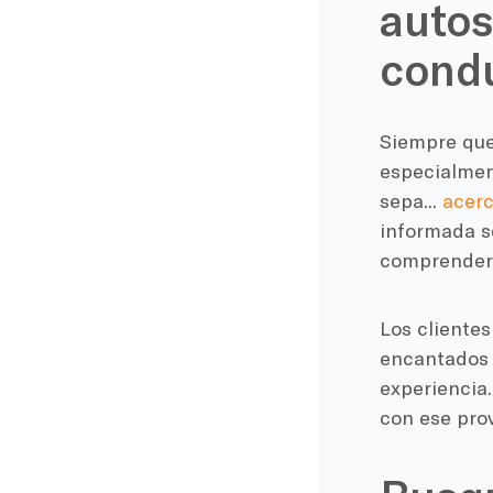
autos
cond
Siempre que
especialmen
sepa...
acerc
informada se
comprender 
Los cliente
encantados 
experiencia.
con ese pro