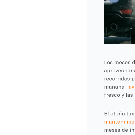
Los meses d
aprovechar 
recorridos p
mañana.
lav
fresco y las
El otoño ta
mantenimien
meses de inv