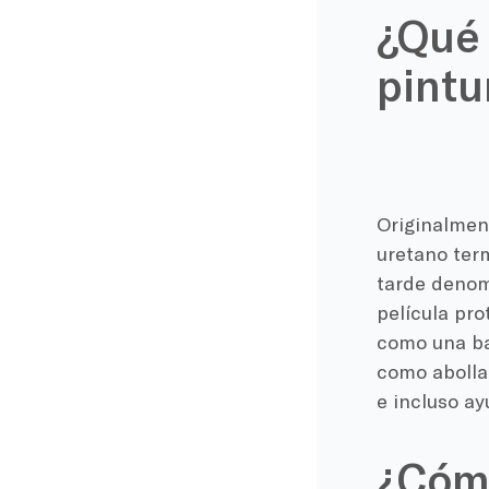
¿Qué 
pintu
Originalmen
uretano term
tarde denom
película pro
como una bar
como abolla
e incluso ayu
¿Cómo