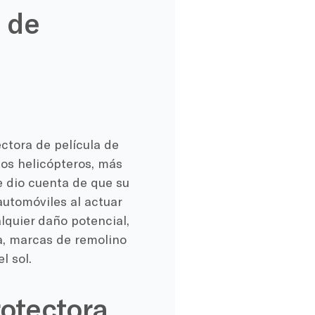
a de
ctora de película de
los helicópteros, más
e dio cuenta de que su
automóviles al actuar
lquier daño potencial,
, marcas de remolino
l sol.
rotectora