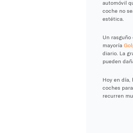
automóvil q
coche no sea
estética.
Un rasguño o
mayoría
Gol
diario. La g
pueden dañar
Hoy en día, 
coches para 
recurren muc