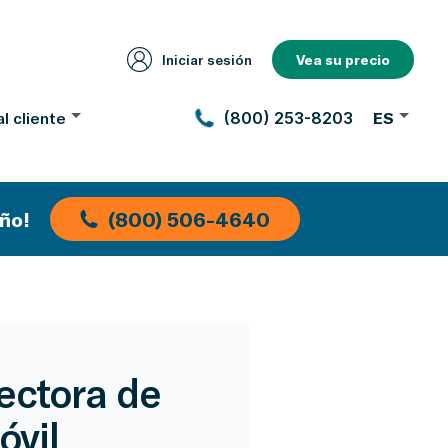
Iniciar sesión
Vea su precio
l cliente
(800) 253-8203
ES
ño!
(800) 506-4640
ectora de
óvil