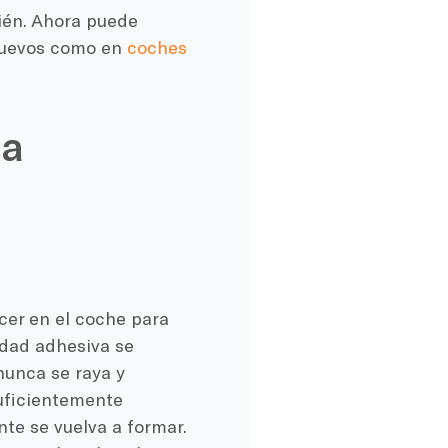
ién. Ahora puede
 nuevos como en
coches
la
cer en el coche para
idad adhesiva se
nunca se raya y
suficientemente
te se vuelva a formar.