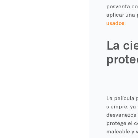
posventa co
aplicar una
usados
.
La ci
prote
La película
siempre, ya
desvanezca c
protege el c
maleable y v