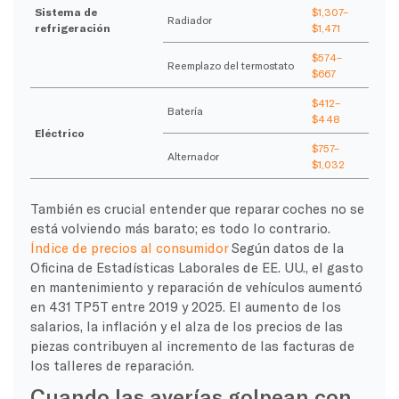
Sistema de
$1,307–
Radiador
refrigeración
$1,471
$574–
Reemplazo del termostato
$667
$412–
Batería
$448
Eléctrico
$757–
Alternador
$1,032
También es crucial entender que reparar coches no se
está volviendo más barato; es todo lo contrario.
Índice de precios al consumidor
Según datos de la
Oficina de Estadísticas Laborales de EE. UU., el gasto
en mantenimiento y reparación de vehículos aumentó
en 431 TP5T entre 2019 y 2025. El aumento de los
salarios, la inflación y el alza de los precios de las
piezas contribuyen al incremento de las facturas de
los talleres de reparación.
Cuando las averías golpean con