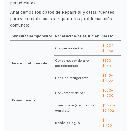
perjudiciales.
Analicemos los datos de RepairPal y otras fuentes
para ver cuánto cuesta reparar los problemas más
comunes:
Sistema/Componente
Reparación/Sustitución
Costo
$1,004–
Compresor de CA
$1,356
Condensador de aire
$803–
Aire acondicionado
acondicionado
$935
$945–
Línea de refrigerante
$1,022
$600–
Convertidor de par
$1,000
Transmisión
Transmisión (sustitución
$5,892–
completa)
$6,402
$857–
Bomba de agua
$1,106