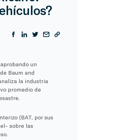
ehículos?
r aprobando un
o de Baum and
aliza la industria
evo promedio de
esastre.
terizo (BAT, por sus
el– sobre las
so.