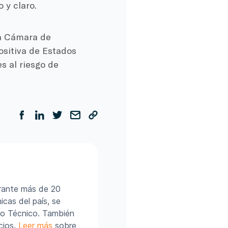
 y claro.
la Cámara de
ositiva de Estados
s al riesgo de
urante más de 20
cas del país, se
ro Técnico. También
cios.
Leer más
sobre