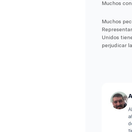
Muchos conc
Muchos pece
Representan
Unidos tiene
perjudicar l
A
A
a
d
t