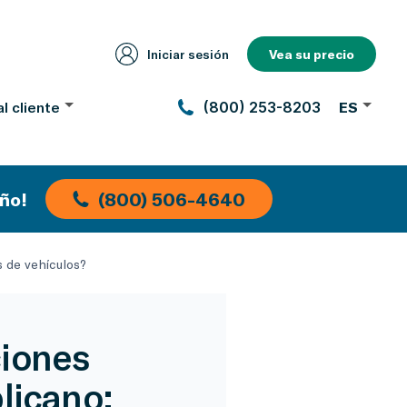
Iniciar sesión
Vea su precio
l cliente
(800) 253-8203
ES
ño!
(800) 506-4640
s de vehículos?
ciones
licano: