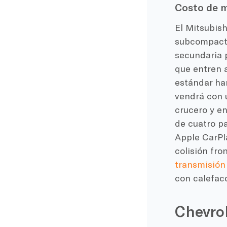
Costo de 
El Mitsubish
subcompacto
secundaria p
que entren 
estándar ha
vendrá con 
crucero y en
de cuatro p
Apple CarPl
colisión fro
transmisión
con calefacc
Chevrol