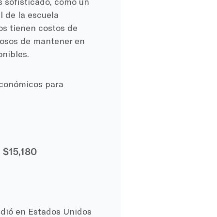
s sofisticado, como un
l de la escuela
os tienen costos de
tosos de mantener en
onibles.
económicos para
:
$15,180
dió en Estados Unidos