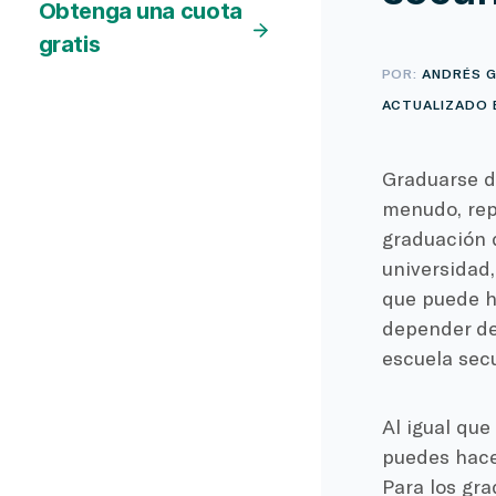
Obtenga una cuota
gratis
POR:
ANDRÉS G
ACTUALIZADO E
Graduarse de
menudo, repr
graduación d
universidad
que puede ha
depender del
escuela sec
Al igual que
puedes hacer
Para los gra