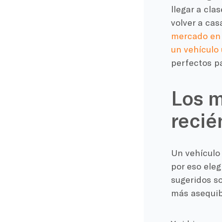
llegar a cl
volver a cas
mercado en 
un vehículo
perfectos p
Los m
recié
Un vehículo 
por eso ele
sugeridos s
más asequib