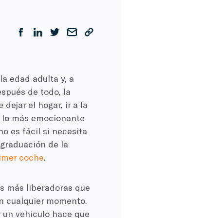
a edad adulta y, a
espués de todo, la
ejar el hogar, ir a la
s lo más emocionante
o es fácil si necesita
 graduación de la
imer coche
.
s más liberadoras que
 en cualquier momento.
r un vehículo hace que