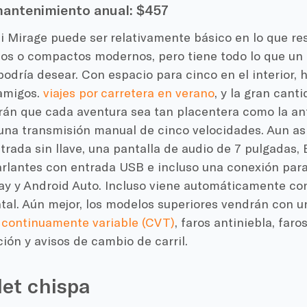
mantenimiento anual:
$457
i Mirage puede ser relativamente básico en lo que re
s o compactos modernos, pero tiene todo lo que un 
odría desear. Con espacio para cinco en el interior,
amigos.
viajes por carretera en verano
, y la gran cant
rán que cada aventura sea tan placentera como la ant
una transmisión manual de cinco velocidades. Aun así
trada sin llave, una pantalla de audio de 7 pulgadas,
arlantes con entrada USB e incluso una conexión para
ay y Android Auto. Incluso viene automáticamente co
ntal. Aún mejor, los modelos superiores vendrán con 
 continuamente variable (CVT)
, faros antiniebla, faro
ión y avisos de cambio de carril.
et chispa