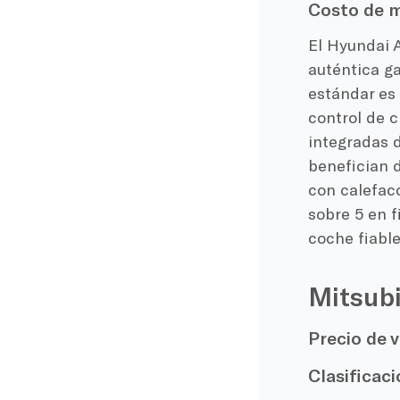
Costo de m
El Hyundai A
auténtica ga
estándar es
control de c
integradas 
benefician d
con calefacc
sobre 5 en f
coche fiable
Mitsub
Precio de v
Clasificaci