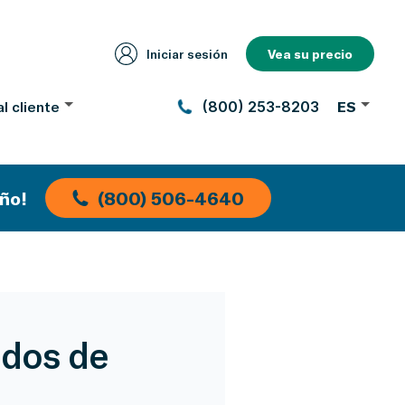
Iniciar sesión
Vea su precio
l cliente
(800) 253-8203
ES
ño!
(800) 506-4640
ados de