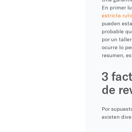
En primer lu
estricta ru
pueden estar
probable que
por un talle
ocurre lo pe
resumen, est
3 fac
de re
Por supuesto
existen dive