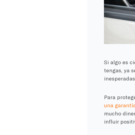
Si algo es c
tengas, ya s
inesperadas
Para protege
una garantí
mucho diner
influir posi