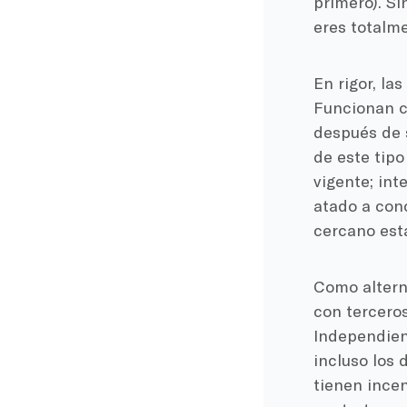
primero). Si
eres totalme
En rigor, la
Funcionan c
después de s
de este tipo
vigente; int
atado a conc
cercano est
Como alterna
con terceros
Independient
incluso los 
tienen incen