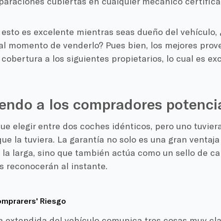
paraciones cubiertas en cualquier mecánico certifica
 esto es excelente mientras seas dueño del vehículo,
al momento de venderlo? Pues bien, los mejores prov
u cobertura a los siguientes propietarios, lo cual es e
endo a los compradores potenci
que elegir entre dos coches idénticos, pero uno tuvier
 que la tuviera. La garantía no solo es una gran ventaja
 la larga, sino que también actúa como un sello de ca
 reconocerán al instante.
mprar
ers'
Riesgo
a extendida del vehículo comunica tres cosas muy cla