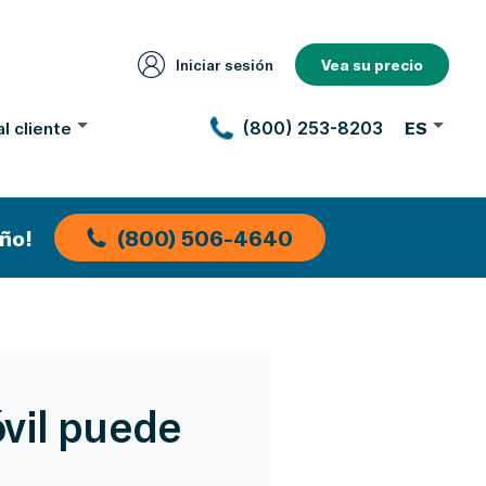
Iniciar sesión
Vea su precio
l cliente
(800) 253-8203
ES
ño!
(800) 506-4640
vil puede