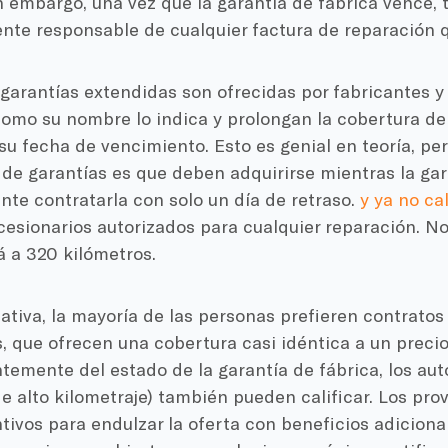
n embargo, una vez que la garantía de fábrica vence, 
nte responsable de cualquier factura de reparación q
s garantías extendidas son ofrecidas por fabricantes y
omo su nombre lo indica y prolongan la cobertura de 
u fecha de vencimiento. Esto es genial en teoría, per
 de garantías es que deben adquirirse mientras la gar
ente contratarla con solo un día de retraso.
y ya no cal
esionarios autorizados para cualquier reparación. No 
á a 320 kilómetros.
tiva, la mayoría de las personas prefieren contratos 
, que ofrecen una cobertura casi idéntica a un precio
emente del estado de la garantía de fábrica, los aut
de alto kilometraje) también pueden calificar. Los pr
tivos para endulzar la oferta con beneficios adiciona