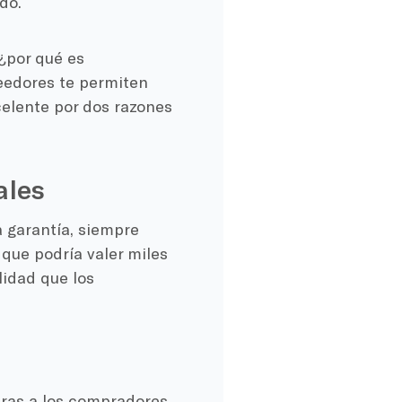
do.
 ¿por qué es
eedores te permiten
xcelente por dos razones
ales
a garantía, siempre
 que podría valer miles
lidad que los
ras a los compradores.