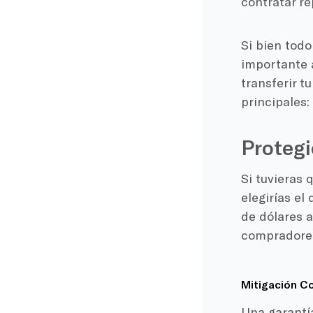
contratar re
Si bien todo
importante 
transferir t
principales:
Protegi
Si tuvieras 
elegirías el
de dólares a
compradores
Mitigación
Co
Una garantí