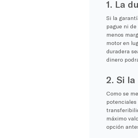
1. La d
Si la garant
pague ni de
menos margen
motor en lu
duradera sea
dinero podrá
2. Si l
Como se men
potenciales 
transferibil
máximo valor
opción antes