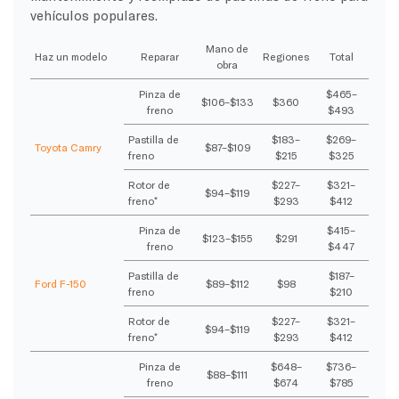
vehículos populares.
Mano de
Haz un modelo
Reparar
Regiones
Total
obra
Pinza de
$465–
$106–$133
$360
freno
$493
Pastilla de
$183–
$269–
Toyota Camry
$87–$109
freno
$215
$325
Rotor de
$227–
$321–
$94–$119
freno*
$293
$412
Pinza de
$415–
$123–$155
$291
freno
$447
Pastilla de
$187–
Ford F-150
$89–$112
$98
freno
$210
Rotor de
$227–
$321–
$94–$119
freno*
$293
$412
Pinza de
$648–
$736–
$88–$111
freno
$674
$785