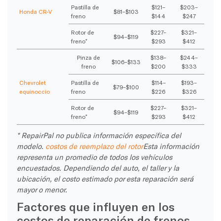
Pastilla de
$121–
$203–
Honda CR-V
$81–$103
freno
$144
$247
Rotor de
$227–
$321–
$94–$119
freno*
$293
$412
Pinza de
$138–
$244–
$106–$133
freno
$200
$333
Chevrolet
Pastilla de
$114–
$193–
$79–$100
equinoccio
freno
$226
$326
Rotor de
$227–
$321–
$94–$119
freno*
$293
$412
* RepairPal no publica información específica del
modelo.
costos de reemplazo del rotor
Esta información
representa un promedio de todos los vehículos
encuestados. Dependiendo del auto, el taller y la
ubicación, el costo estimado por esta reparación será
mayor o menor.
Factores que influyen en los
costos de reparación de frenos