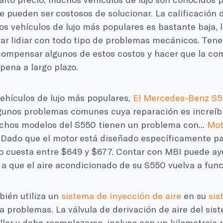
pueden ser costosos de solucionar. La calificación d
os vehículos de lujo más populares es bastante baja, l
ar lidiar con todo tipo de problemas mecánicos. Tene
ompensar algunos de estos costos y hacer que la com
 pena a largo plazo.
ehículos de lujo más populares,
El Mercedes-Benz S
lgunos problemas comunes cuya reparación es increíb
chos modelos del S550 tienen un problema con...
Mot
 Dado que el motor está diseñado específicamente pa
o cuesta entre $649 y $677. Contar con MBI puede ayu
a que el aire acondicionado de su S550 vuelva a func
bién utiliza un
sistema de inyección de aire
en su
sis
a problemas. La válvula de derivación de aire del sis
allar y debe reemplazarse, incluso con un kilometraje 