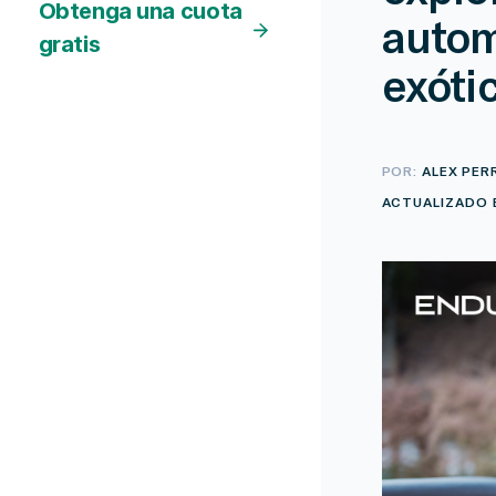
Obtenga una cuota
autom
gratis
exóti
POR:
ALEX PER
ACTUALIZADO E