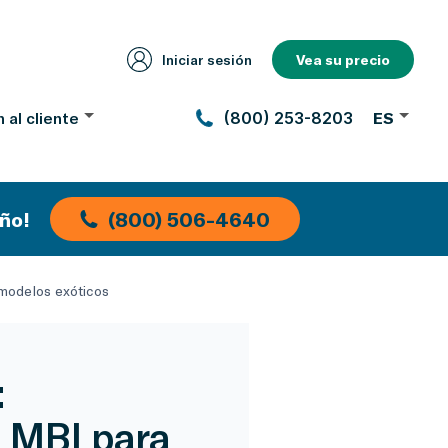
Iniciar sesión
Vea su precio
 al cliente
(800) 253-8203
ES
ño!
(800) 506-4640
 modelos exóticos
:
e MBI para