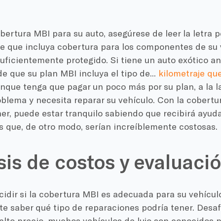
bertura MBI para su auto, asegúrese de leer la letra 
e que incluya cobertura para los componentes de su v
uficientemente protegido. Si tiene un auto exótico a
e que su plan MBI incluya el tipo de...
kilometraje que
nque tenga que pagar un poco más por su plan, a la la
oblema y necesita reparar su vehículo. Con la cobert
r, puede estar tranquilo sabiendo que recibirá ayuda
s que, de otro modo, serían increíblemente costosas.
sis de costos y evaluació
idir si la cobertura MBI es adecuada para su vehículo
te saber qué tipo de reparaciones podría tener. Des
alto precio, muchos vehículos de lujo son conocidos 