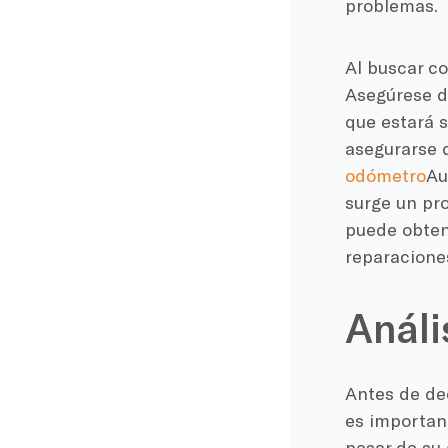
problemas.
Al buscar co
Asegúrese d
que estará s
asegurarse d
odómetro
Au
surge un pr
puede obtene
reparacione
Análi
Antes de dec
es importan
pesar de su 