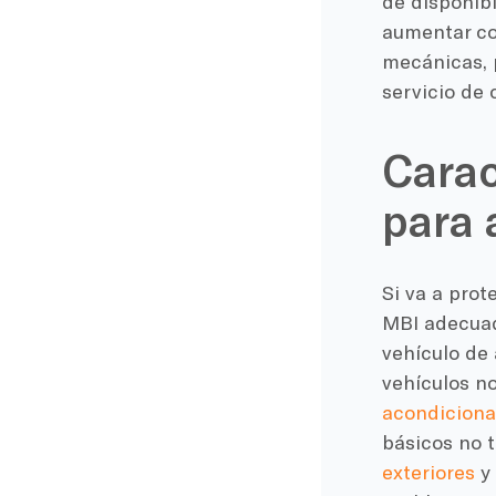
de disponib
aumentar co
mecánicas, p
servicio de 
Carac
para 
Si va a prot
MBI adecuada
vehículo de
vehículos n
acondicion
básicos no 
exteriores
y