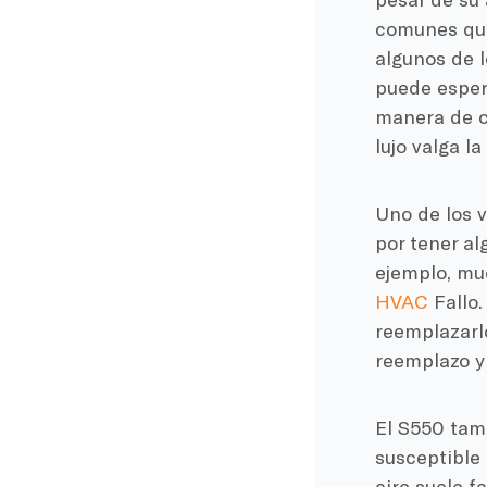
comunes que 
algunos de l
puede esper
manera de c
lujo valga la
Uno de los v
por tener a
ejemplo, mu
HVAC
Fallo.
reemplazarl
reemplazo y 
El S550 tam
susceptible 
aire suele f