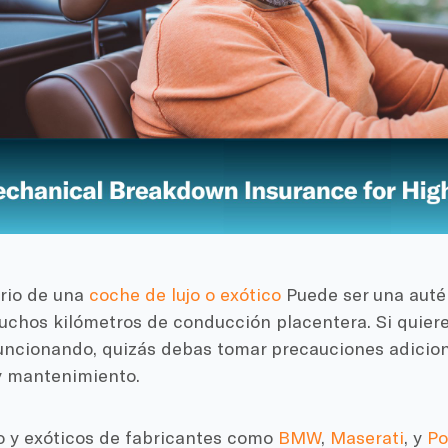
ario de una
coche de lujo o exótico
Puede ser una autén
uchos kilómetros de conducción placentera. Si quiere
funcionando, quizás debas tomar precauciones adicion
y mantenimiento.
jo y exóticos de fabricantes como
BMW
,
Maserati
, y
Po