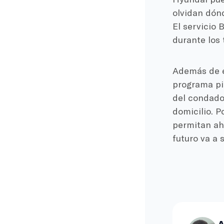
olvidan dón
El servicio 
durante los 
Además de e
programa pi
del condado
domicilio. 
permitan aho
futuro va a 