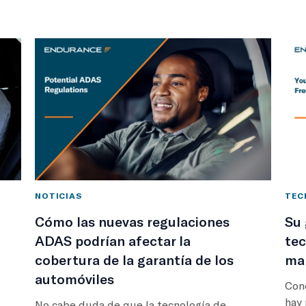
NOTICIAS
TEC
Cómo las nuevas regulaciones
Su 
ADAS podrían afectar la
tec
cobertura de la garantía de los
man
automóviles
Cond
hay
No cabe duda de que la tecnología de