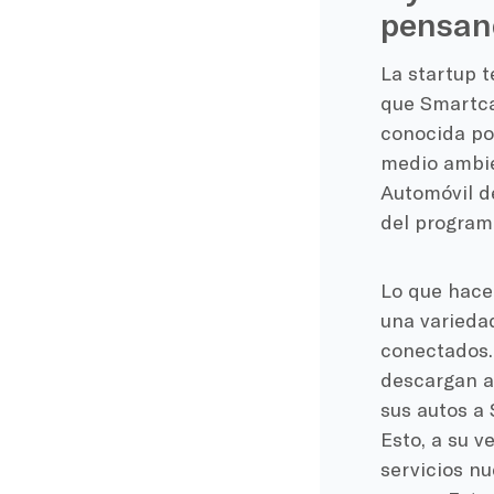
pensan
La startup t
que Smartca
conocida por
medio ambien
Automóvil d
del programa
Lo que hace 
una variedad
conectados. 
descargan a
sus autos a 
Esto, a su v
servicios nu