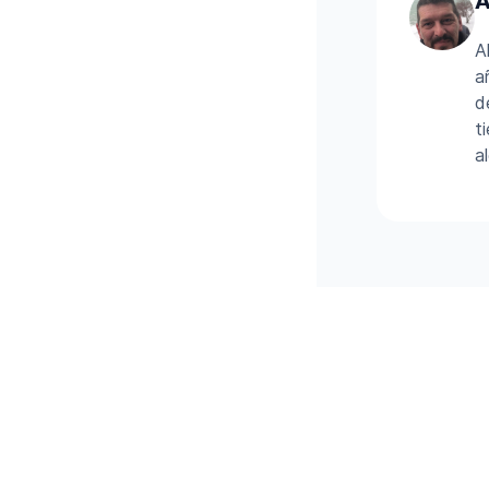
A
A
a
d
t
a