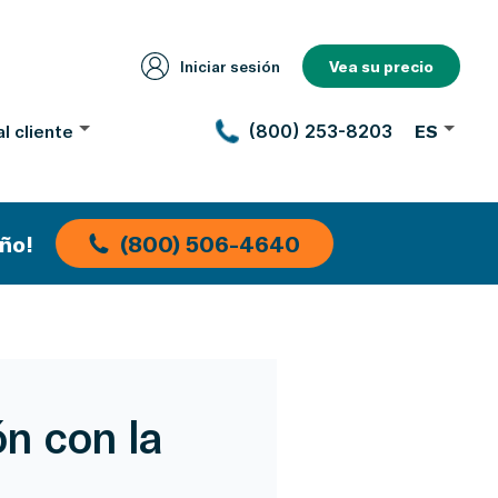
Iniciar sesión
Vea su precio
l cliente
(800) 253-8203
ES
ño!
(800) 506-4640
n con la