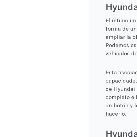
Hyundai
El último i
forma de un
ampliar la o
Podemos esp
vehículos d
Esta asocia
capacidades
de Hyundai 
completo e 
un botón y 
hacerlo.
Hyundai