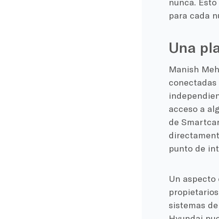
nunca. Esto
para cada n
Una pla
Manish Mehro
conectadas 
independient
acceso a al
de Smartcar
directament
punto de int
Un aspecto 
propietarios
sistemas de
Hyundai pue