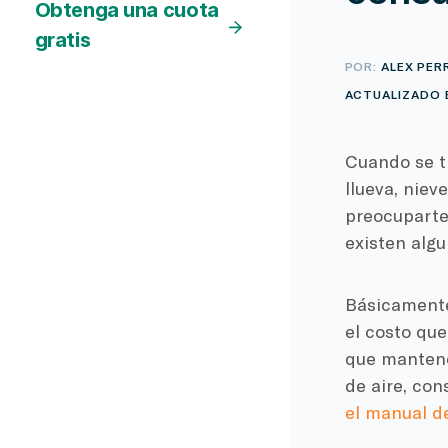
Obtenga una cuota
gratis
POR:
ALEX PER
ACTUALIZADO E
Cuando se tr
llueva, nieve
preocuparte 
existen alg
Básicamente,
el costo qu
que mantene
de aire
, con
el manual de