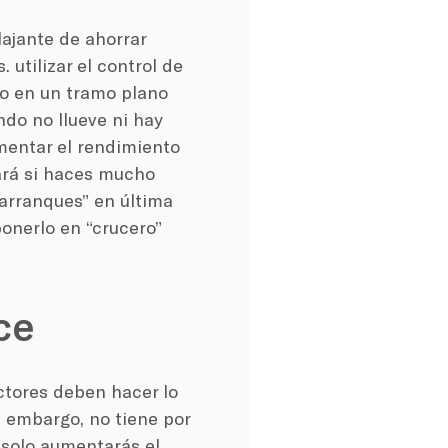
lajante de ahorrar
s.
utilizar el control de
o
en un tramo plano
ndo no llueve ni hay
mentar el rendimiento
rá si haces mucho
 arranques” en última
ponerlo en “crucero”
ce
tores deben hacer lo
 embargo, no tiene por
 solo aumentarás el