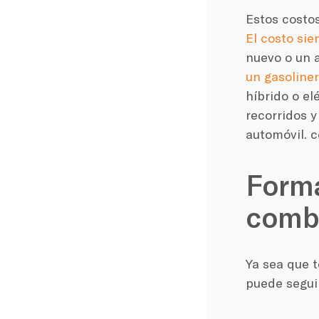
Estos costo
El costo si
nuevo
o un a
un
gasoline
híbrido o e
recorridos y
automóvil.
c
Forma
comb
Ya sea que 
puede segui