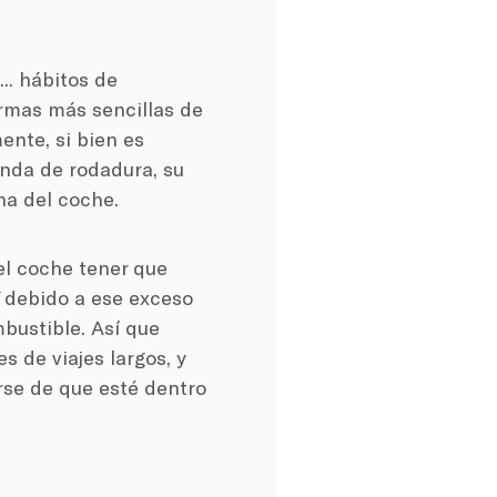
...
hábitos de
rmas más sencillas de
nte, si bien es
nda de rodadura, su
na del coche
.
el coche
tener que
 debido a ese exceso
bustible
.
Así que
s de viajes largos, y
rse de que esté dentro