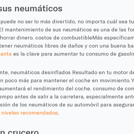
 sus neumáticos
 puede no ser lo más divertido, no importa cuál sea tu
El mantenimiento de sus neumáticos es una de las fo
horrar dinero.
costos de combustible
Más específicame
tener neumáticos libres de daños y con una buena ba
lanta
es la clave para aumentar tu
consumo de gasoli
nte,
neumáticos desinflados
Resultado en tu
motor d
un poco más para mantener el coche en movimiento. Y
 aumentará el rendimiento del coche.
consumo de com
empo antes de salir a la carretera, especialmente ante
esión de los neumáticos de su automóvil para asegura
.
niveles recomendados
.
n crucero