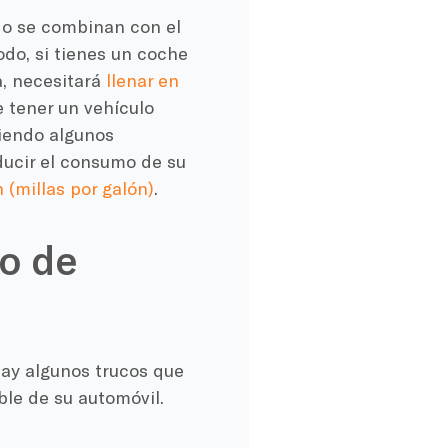
do se combinan con el
do, si tienes un
coche
a, necesitará
llenar
en
e tener un vehículo
iendo algunos
ducir el consumo de su
n
(
millas por galón
)
.
o de
hay algunos trucos que
le de su automóvil.