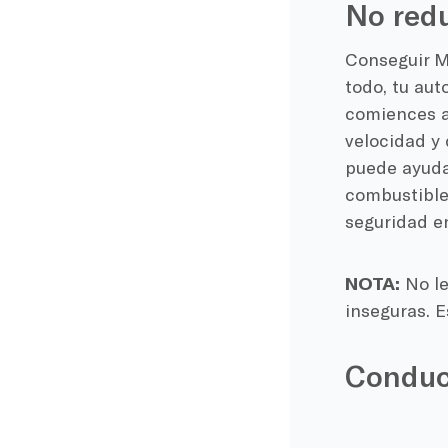
No redu
Conseguir
M
todo, tu aut
comiences a 
velocidad
y 
puede ayudar
combustibl
seguridad en
NOTA:
No le
inseguras. E
Conduci