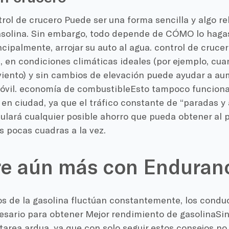
rol de crucero
Puede ser una forma sencilla y algo re
asolina. Sin embargo, todo depende de CÓMO lo haga
incipalmente, arrojar su auto al agua.
control de crucer
, en condiciones climáticas ideales (por ejemplo, cua
iento) y sin cambios de elevación puede ayudar a au
óvil.
economía de combustible
Esto tampoco funciona
 en ciudad
, ya que el tráfico constante de “paradas y
ulará cualquier posible ahorro que pueda obtener al 
s pocas cuadras a la vez.
re aún más con Enduran
os de la gasolina
fluctúan constantemente, los conduc
esario para obtener
Mejor rendimiento de gasolina
Sin
tarea ardua, ya que con solo seguir estos consejos no