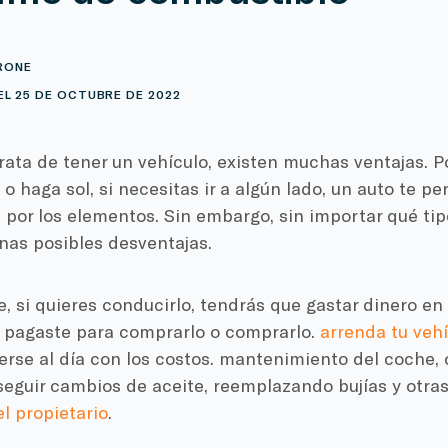
RONE
L 25 DE OCTUBRE DE 2022
ata de tener un vehículo, existen muchas ventajas. P
 o haga sol, si necesitas ir a algún lado, un auto te pe
por los elementos. Sin embargo, sin importar qué tip
unas posibles desventajas.
 si quieres conducirlo, tendrás que gastar dinero en é
e pagaste para comprarlo o comprarlo.
arrenda tu veh
rse al día con los costos.
mantenimiento del coche
,
seguir
cambios de aceite
, reemplazando
bujías
y otra
l propietario
.