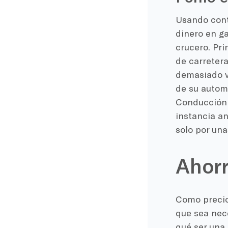
Usando
cont
dinero en g
crucero
. Pr
de carretera
demasiado v
de su autom
Conducción
instancia an
solo por una
Ahor
Como
preci
que sea nec
qué ser una 