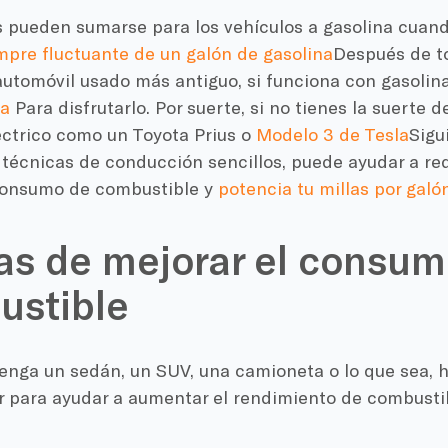
s pueden sumarse para los vehículos a gasolina cuan
empre fluctuante de un
galón de gasolina
Después de to
utomóvil usado más antiguo, si funciona con gasolin
ra
Para disfrutarlo. Por suerte, si no tienes la suerte d
léctrico como un Toyota
Prius
o
Modelo 3 de Tesla
Sigu
 técnicas de conducción sencillos, puede ayudar a re
onsumo de combustible
y
potencia tu
millas por galó
s de mejorar el consum
ustible
tenga un sedán, un SUV, una camioneta o lo que sea, 
r para ayudar a aumentar el rendimiento de combustib