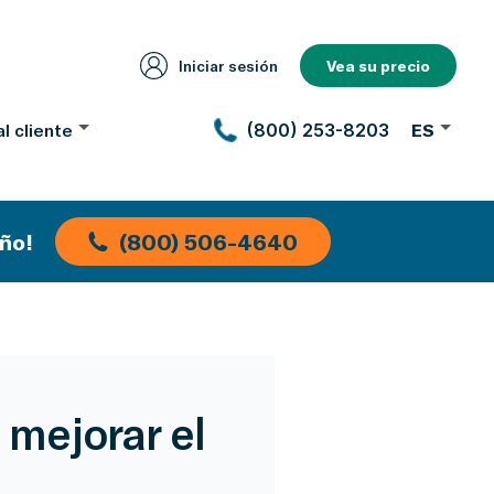
Iniciar sesión
Vea su precio
l cliente
(800) 253-8203
ES
ño!
(800) 506-4640
 mejorar el