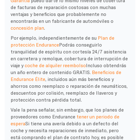
Garantía
puedo darte lo mismo
niveles de cobertura
de
facturas de reparación costosas
con muchas
ventajas y beneficios que probablemente no
encontrarás en un
fabricante de automóviles
o
concesión
plan
.
Por ejemplo, independientemente de su
Plan de
protección Endurance
Podrás conseguirlo
tranquilidad de espíritu
con cortesía 24/7
asistencia
en carretera
y
remolque
, cobertura de interrupción de
viaje y
coche de alquiler
reembolso
Incluso obtendrás
un año entero de contenido GRATIS.
Beneficios de
Endurance Élite
, incluidos aún más beneficios y
ahorros como reemplazo o reparación de neumáticos,
descuentos por colisión, reemplazo de llaveros y
protección contra pérdida total.
Vale la pena señalar, sin embargo, que los planes de
proveedores como Endurance
tener un periodo de
espera
Si tiene una avería debido a un defecto del
coche y necesita reparaciones de inmediato, pero
está comprando el plan de contrato hoy, es posible