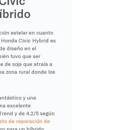
Civic
íbrido
ión estelar en cuanto
El Honda Civic Hybrid es
de diseño en el
ién tuvo que ser
 de soja que atraía a
na zona rural donde los
antástico y una
na excelente
rTrend y de 4,2/5 según
sto de reparación de
aro para un híbrido.