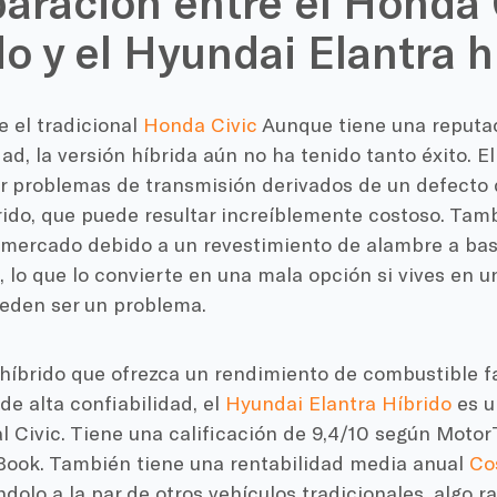
ración entre el Honda 
do y el Hyundai Elantra h
 el tradicional
Honda Civic
Aunque tiene una reputac
dad, la versión híbrida aún no ha tenido tanto éxito. 
r problemas de transmisión derivados de un defecto 
ido, que puede resultar increíblemente costoso. Tamb
 mercado debido a un revestimiento de alambre a base
, lo que lo convierte en una mala opción si vives en u
eden ser un problema.
 híbrido que ofrezca un rendimiento de combustible f
 de alta confiabilidad, el
Hyundai Elantra Híbrido
es u
al Civic. Tiene una calificación de 9,4/10 según Moto
 Book. También tiene una rentabilidad media anual
Co
ndolo a la par de otros vehículos tradicionales, algo r