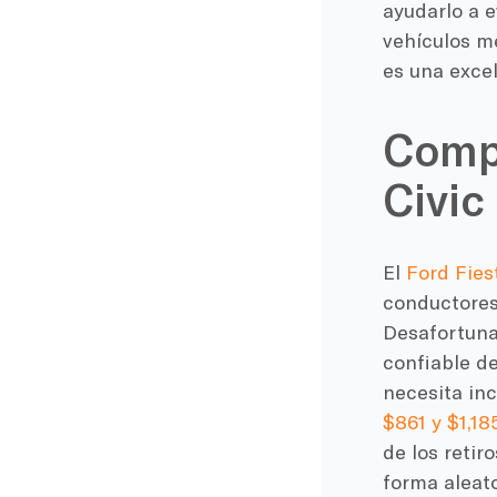
ayudarlo a e
vehículos me
es una excel
Compa
Civic
El
Ford Fies
conductores
Desafortun
confiable d
necesita inc
$861 y $1,18
de los retir
forma aleato