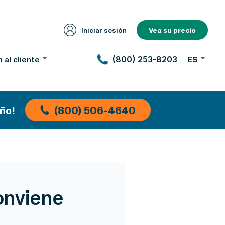
Iniciar sesión
Vea su precio
 al cliente
(800) 253-8203
ES
ño!
(800) 506-4640
onviene