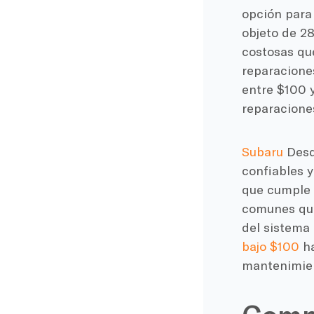
opción para
objeto de 2
costosas que
reparaciones
entre $100 
reparaciones
Subaru
Desd
confiables y
que cumple c
comunes que
del sistema
bajo $100
ha
mantenimien