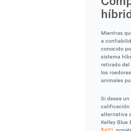
Compa
híbri
Mientras que
a confiabili
conocido po
sistema híbr
retirado del
los roedores
animales pu
Si desea un
calificación
alternativa 
Kelley Blue
$452
, ponié