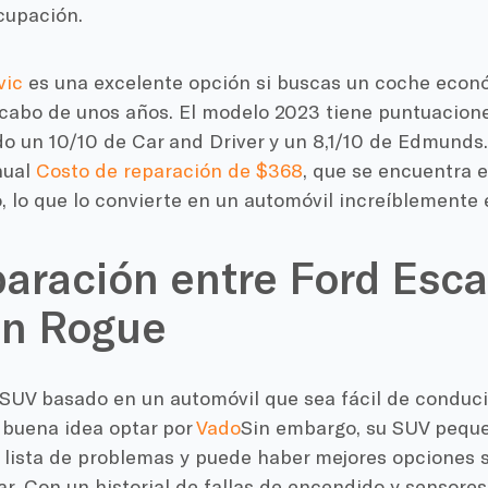
cupación.
vic
es una excelente opción si buscas un coche econ
 cabo de unos años. El modelo 2023 tiene puntuacion
ido un 10/10 de Car and Driver y un 8,1/10 de Edmunds
nual
Costo de reparación de $368
, que se encuentra e
, lo que lo convierte en un automóvil increíblemente
ración entre Ford Esca
an Rogue
SUV basado en un automóvil que sea fácil de conducir
 buena idea optar por
Vado
Sin embargo, su SUV pequeñ
 lista de problemas y puede haber mejores opciones s
r. Con un historial de fallas de encendido y sensores