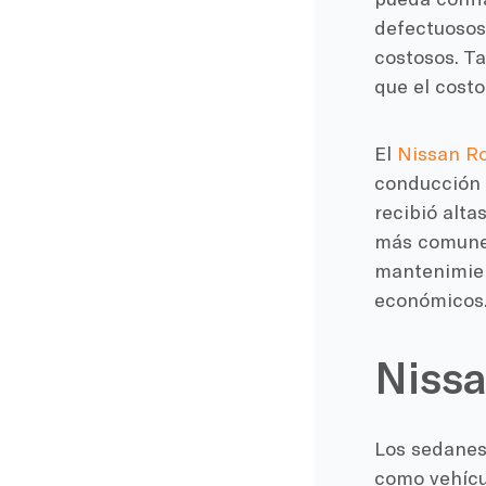
defectuosos
costosos. T
que el costo
El
Nissan R
conducción s
recibió alta
más comunes
mantenimien
económicos
Nissa
Los sedanes 
como vehícu