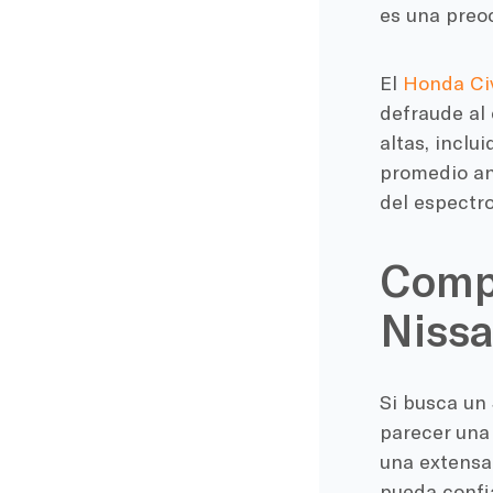
es una preo
El
Honda Ci
defraude al
altas, inclu
promedio a
del espectro
Compa
Niss
Si busca un 
parecer una
una extensa
pueda confia