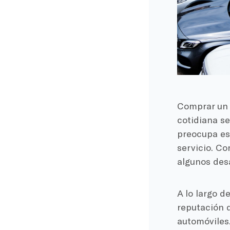
Comprar un 
cotidiana se
preocupa es
servicio. Co
algunos des
A lo largo d
reputación d
automóviles