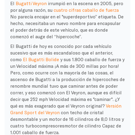
El
Bugatti Veyron
irrumpió en la escena en 2005, pero
por alguna razón, su
cuatro cifras
caballo de fuerza
No parecía encajar en el "
superdeportivo
” etiqueta. De
hecho, necesitaba un nuevo nombre para encapsular
el poder detrás de este vehículo, que es donde
comenzó el auge del “hipercoche”.
El Bugatti de hoy es conocido por cada vehículo
sucesivo que es más escandaloso que el anterior,
como
El Bugatti Bolide
y sus 1.800
caballo de fuerza
y
un
Velocidad máxima
¡A más de 300 millas por hora!
Pero, como ocurre con la mayoría de las cosas, el
ascenso de Bugatti a la producción de hipercoches de
renombre mundial tuvo que caminar antes de poder
correr, y eso comenzó con
El Veyron
, aunque es difícil
decir que 252 mph
Velocidad máxima
es "caminar". ¿Y
qué es más exagerado que el Veyron original?
Versión
Grand Sport del Veyron
con techo de cristal
desmontable y un motor de 16 cilindros de 8,0 litros y
cuatro turbocompresores
motor de cilindro
Capaz de
1.001
caballo de fuerza
.