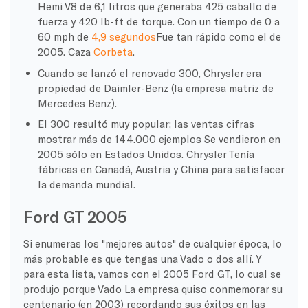
Hemi V8 de 6,1 litros que generaba 425
caballo de
fuerza
y 420 lb-ft de torque. Con un tiempo de 0 a
60 mph de
4,9 segundos
Fue tan rápido como el de
2005.
Caza
Corbeta
.
Cuando se lanzó el renovado 300,
Chrysler
era
propiedad de Daimler-Benz (la empresa matriz de
Mercedes Benz
).
El 300 resultó muy popular; las ventas
cifras
mostrar más de
144.000 ejemplos
Se vendieron en
2005 sólo en Estados Unidos.
Chrysler
Tenía
fábricas en Canadá, Austria y China para satisfacer
la demanda mundial.
Ford GT 2005
Si enumeras los "mejores autos" de cualquier época, lo
más probable es que tengas una
Vado
o dos allí. Y
para esta lista, vamos con el 2005
Ford GT
, lo cual se
produjo porque
Vado
La empresa quiso conmemorar su
centenario (en 2003) recordando sus éxitos en las