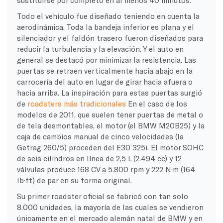
sustituirse por completo en al menos 40 minutos.
Todo el vehículo fue diseñado teniendo en cuenta la
aerodinámica. Toda la bandeja inferior es plana y el
silenciador y el faldón trasero fueron diseñados para
reducir la turbulencia y la elevación. Y el auto en
general se destacó por minimizar la resistencia. Las
puertas se retraen verticalmente hacia abajo en la
carrocería del auto en lugar de girar hacia afuera o
hacia arriba. La inspiración para estas puertas surgió
de
roadsters más tradicionales
En el caso de los
modelos de 2011, que suelen tener puertas de metal o
de tela desmontables, el motor (el BMW M20B25) y la
caja de cambios manual de cinco velocidades (la
Getrag 260/5) proceden del E30 325i. El motor SOHC
de seis cilindros en línea de 2,5 L (2.494 cc) y 12
válvulas produce 168 CV a 5.800 rpm y 222 N·m (164
lb·ft) de par en su forma original.
Su primer roadster oficial se fabricó con tan solo
8.000 unidades, la mayoría de las cuales se vendieron
únicamente en el mercado alemán natal de BMW y en