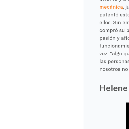
mecánica
, 
patentó esto
ellos. Sin e
compró su pr
pasión y afi
funcionamien
vez, "algo q
las persona
nosotros no 
Helene