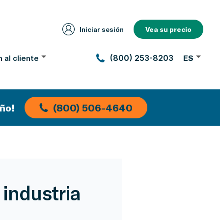
Iniciar sesión
Vea su precio
 al cliente
(800) 253-8203
ES
ño!
(800) 506-4640
 industria