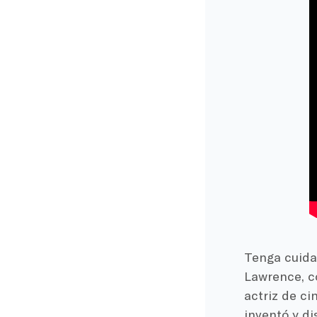
Tenga cuida
Lawrence, co
actriz de c
inventó y di