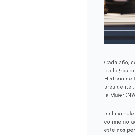
Cada año, c
los logros d
Historia de 
presidente J
la Mujer (N
Incluso cele
conmemoració
este nos per