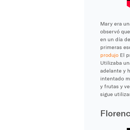
Mary era un
observó que 
en un día d
primeras esc
produjo
El p
Utilizaba u
adelante y 
intentado m
y frutas y v
sigue utiliz
Floren