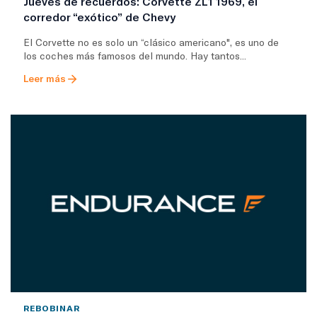
Jueves de recuerdos: Corvette ZL1 1969, el
corredor “exótico” de Chevy
El Corvette no es solo un “clásico americano", es uno de
los coches más famosos del mundo. Hay tantos...
Leer más
REBOBINAR