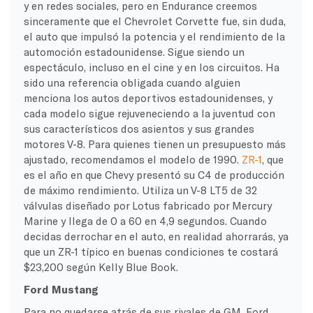
y en redes sociales, pero en Endurance creemos
sinceramente que el Chevrolet Corvette fue, sin duda,
el auto que impulsó la potencia y el rendimiento de la
automoción estadounidense. Sigue siendo un
espectáculo, incluso en el cine y en los circuitos. Ha
sido una referencia obligada cuando alguien
menciona los autos deportivos estadounidenses, y
cada modelo sigue rejuveneciendo a la juventud con
sus característicos dos asientos y sus grandes
motores V-8. Para quienes tienen un presupuesto más
ajustado, recomendamos el modelo de 1990.
ZR-1
, que
es el año en que Chevy presentó su C4 de producción
de máximo rendimiento. Utiliza un V-8 LT5 de 32
válvulas diseñado por Lotus fabricado por Mercury
Marine y llega de 0 a 60 en 4,9 segundos. Cuando
decidas derrochar en el auto, en realidad ahorrarás, ya
que un ZR-1 típico en buenas condiciones te costará
$23,200 según Kelly Blue Book.
Ford Mustang
Para no quedarse atrás de sus rivales de GM, Ford...