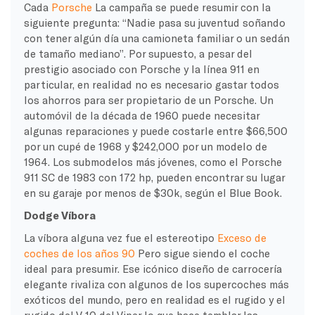
Cada
Porsche
La campaña se puede resumir con la
siguiente pregunta: “Nadie pasa su juventud soñando
con tener algún día una camioneta familiar o un sedán
de tamaño mediano”. Por supuesto, a pesar del
prestigio asociado con Porsche y la línea 911 en
particular, en realidad no es necesario gastar todos
los ahorros para ser propietario de un Porsche. Un
automóvil de la década de 1960 puede necesitar
algunas reparaciones y puede costarle entre $66,500
por un cupé de 1968 y $242,000 por un modelo de
1964. Los submodelos más jóvenes, como el Porsche
911 SC de 1983 con 172 hp, pueden encontrar su lugar
en su garaje por menos de $30k, según el Blue Book.
Dodge Víbora
La víbora alguna vez fue el estereotipo
Exceso de
coches de los años 90
Pero sigue siendo el coche
ideal para presumir. Ese icónico diseño de carrocería
elegante rivaliza con algunos de los supercoches más
exóticos del mundo, pero en realidad es el rugido y el
rugido del V-10 del Viper lo que hace temblar las