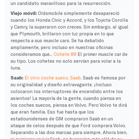
un candidato maravilloso para la resurrección.
Viejo móvil:
Oldsmobile simplemente desapareció
cuando los Honda Civic y Accord, y los Toyota Corolla
y Camry, la superaron con creces. Sin embargo, al igual
que Plymouth, brillaron con luz propia en lo que
respecta a sus muscle cars.
Se ha debatido
ampliamente, pero incluso en nuestras oficinas
consideramos que...
Cohete 88
El primer muscle car de
su tipo.
Los cohetes no solo servían para volar a la
luna.
Saab:
El otro coche sueco, Saab,
Saab es famosa por
su originalidad y diseño extravagante. ¡Incluso
colocaron los interruptores de encendido entre los
asientos! La mayoría de la gente, cuando piensa en
los coches suecos, piensa en Volvo. Pero Volvo te dirá
que eran familia. Eso fue hasta que los
estadounidenses de GM compraron Saab en un
ataque de celos después de que Ford comprara Volvo.
Separando a las dos marcas para siempre. Ahora bien,
si quisieras revivir Saab, no buscarías más allá de su