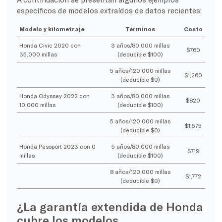
específicos de modelos extraídos de datos recientes:
Modelo y kilometraje
Términos
Costo
Honda Civic 2020 con
3 años/80,000 millas
$760
35,000 millas
(deducible $100)
5 años/120,000 millas
$1,260
(deducible $0)
Honda Odyssey 2022 con
3 años/80,000 millas
$820
10,000 millas
(deducible $100)
5 años/120,000 millas
$1,575
(deducible $0)
Honda Passport 2023 con 0
5 años/80,000 millas
$719
millas
(deducible $100)
8 años/120,000 millas
$1,772
(deducible $0)
¿La garantía extendida de Honda
cubre los modelos