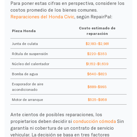
Para poner estas cifras en perspectiva, considere los
costos promedio de los bienes comunes.
Reparaciones del Honda Civic
, según RepairPal:
Costo estimado de
Pieza Honda
reparación
Junta de culata
$2,183–$2,981
Rótula de suspensión
$220–$353
Núcleo del calentador
$1,152–$1,639
Bomba de agua
$640–$823
Evaporador de aire
$689–$993
acondicionado
Motor de arranque
$525–$958
Ante cientos de posibles reparaciones, los
propietarios deben decidir si
conducción cómoda
Sin
garantía ni cobertura de un contrato de servicio
vehicular. La decisión se basa en tres factores