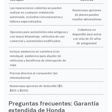
Las reparaciones cubiertas se pueden
Numerosas opciones
realizar en cualquier instalación
de planes pueden
autorizada, incluidos concesionarios y
resultar abrumadoras
talleres especializados.
Cobertura no
Opciones para automóviles más antiguos y
disponible para autos
con mayor kilometraje, vehículos de uso
con más de 20 años
comercial y automóviles modificados
de antigüedad.
Incluye asistencia en carretera (con
remolque), asistencia para alquiler de
vehículos y beneficios de interrupción de
viaje.
Precios directos al consumidor (sin
intermediarios)
Numerosas opciones de deducible ($0,
$100 o $200)
Preguntas frecuentes: Garantía
extendida de Honda