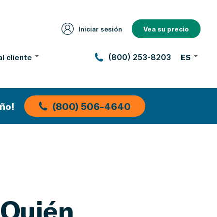
Iniciar sesión
Vea su precio
l cliente
(800) 253-8203
ES
ño!
(800) 506-4640
¿Quién