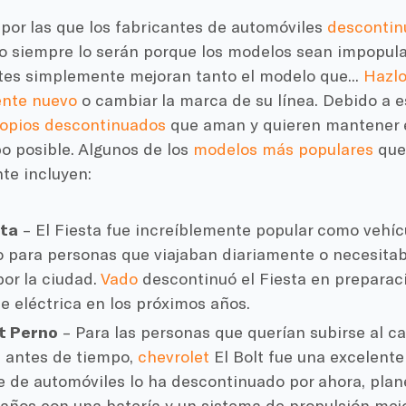
por las que los fabricantes de automóviles
descontin
no siempre lo serán porque los modelos sean impopula
ntes simplemente mejoran tanto el modelo que...
Hazlo
nte nuevo
o cambiar la marca de su línea. Debido a 
ropios descontinuados
que aman y quieren mantener 
o posible. Algunos de los
modelos más populares
que
te incluyen:
sta
– El Fiesta fue increíblemente popular como vehí
o para personas que viajaban diariamente o necesitab
or la ciudad.
Vado
descontinuó el Fiesta en preparac
e eléctrica en los próximos años.
t Perno
– Para las personas que querían subirse al ca
s antes de tiempo,
chevrolet
El Bolt fue una excelente 
e de automóviles lo ha descontinuado por ahora, plane
años con una batería y un sistema de propulsión mej