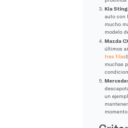
Kia Sting
auto con 
mucho más
modelo de
Mazda C
últimos a
tres filas
muchas pe
condicion
Mercedes
descapota
un ejempl
mantenerl
momento 