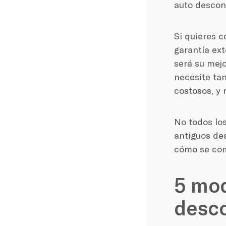
auto descon
Si quieres c
garantía ex
será su mej
necesite ta
costosos, y 
No todos lo
antiguos de
cómo se com
5 mod
desc