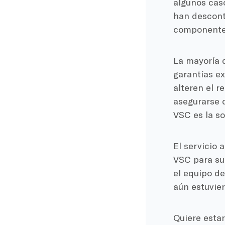
algunos caso
han descont
componente,
La mayoría d
garantías e
alteren el r
asegurarse 
VSC es la s
El servicio 
VSC para su
el equipo de
aún estuvie
Quiere esta