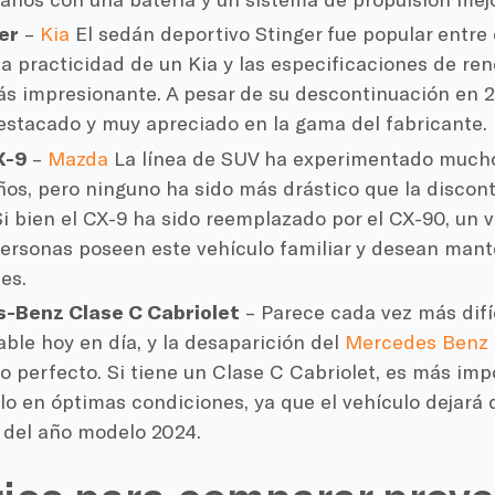
er
–
Kia
El sedán deportivo Stinger fue popular entr
la practicidad de un Kia y las especificaciones de r
 impresionante. A pesar de su descontinuación en 2
stacado y muy apreciado en la gama del fabricante.
X-9
–
Mazda
La línea de SUV ha experimentado mucho
ños, pero ninguno ha sido más drástico que la discon
Si bien el CX-9 ha sido reemplazado por el CX-90, un 
rsonas poseen este vehículo familiar y desean mant
es.
-Benz Clase C Cabriolet
– Parece cada vez más difí
ble hoy en día, y la desaparición del
Mercedes Benz
o perfecto. Si tiene un Clase C Cabriolet, es más im
o en óptimas condiciones, ya que el vehículo dejará 
del año modelo 2024.