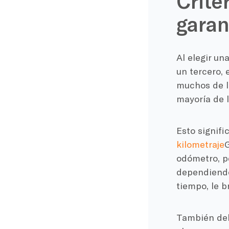
Crite
garan
Al elegir un
un tercero, 
muchos de l
mayoría de l
Esto signifi
kilometraje
G
odómetro, p
dependiendo 
tiempo, le b
También deb