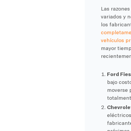
Las razones 
variados y 
los fabrica
completame
vehículos p
mayor tiemp
recientemen
Ford Fie
bajo cost
moverse p
totalment
Chevrole
eléctrico
fabricant
próximos 