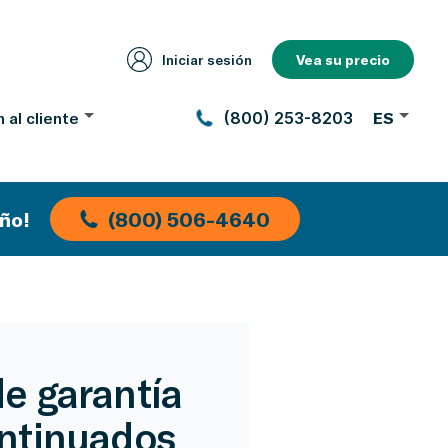
Iniciar sesión
Vea su precio
 al cliente
(800) 253-8203
ES
ño!
(800) 506-4640
e garantía
ntinuados