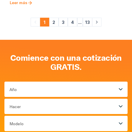
Leer más
1
2
3
4
...
13
Comience con una cotización
GRATIS.
Año
Hacer
Modelo